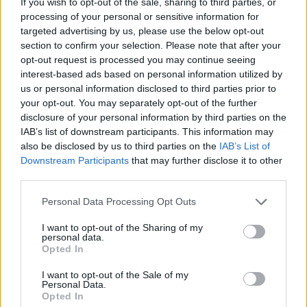
If you wish to opt-out of the sale, sharing to third parties, or
desta sexta-feira, dia...
processing of your personal or sensitive information for
8 Agosto, 2026 - 00:43
targeted advertising by us, please use the below opt-out
section to confirm your selection. Please note that after your
opt-out request is processed you may continue seeing
interest-based ads based on personal information utilized by
us or personal information disclosed to third parties prior to
your opt-out. You may separately opt-out of the further
disclosure of your personal information by third parties on the
IAB’s list of downstream participants. This information may
also be disclosed by us to third parties on the
IAB’s List of
Downstream Participants
that may further disclose it to other
third parties.
Personal Data Processing Opt Outs
ASAE encerra dois restaurantes e zona de refeições de centro
I want to opt-out of the Sharing of my
comercial em Évora
personal data.
A Autoridade de Segurança Alimentar e Económica (ASAE)
Opted In
determinou a suspensão da atividade de...
8 Agosto, 2026 - 00:31
I want to opt-out of the Sale of my
Personal Data.
Opted In