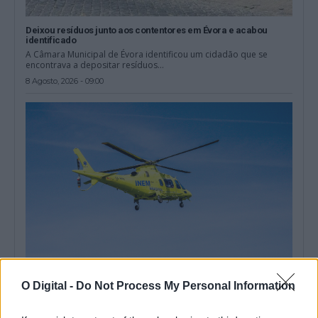
Deixou resíduos junto aos contentores em Évora e acabou
identificado
A Câmara Municipal de Évora identificou um cidadão que se
encontrava a depositar resíduos...
8 Agosto, 2026 - 09:00
O Digital -
Do Not Process My Personal Information
Reguengos de Monsaraz: Despiste de trotinete provoca um
ferido grave
Um despiste de uma trotinete teve lugar ao começo da noite