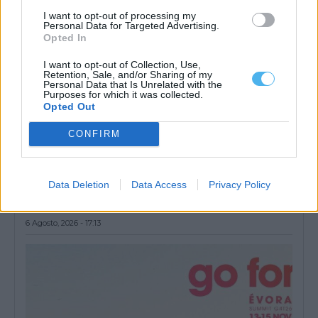
I want to opt-out of processing my
Personal Data for Targeted Advertising.
Opted In
I want to opt-out of Collection, Use,
Retention, Sale, and/or Sharing of my
Personal Data that Is Unrelated with the
Purposes for which it was collected.
Opted Out
CONFIRM
Aljustrel: Despiste perto de Jungeiros provoca dois feridos, um
deles grave
Data Deletion
Data Access
Privacy Policy
Um despiste de um ligeiro de passageiros teve lugar esta tarde,
na Estrada Municipal...
6 Agosto, 2026 - 17:13