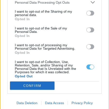
Personal Data Processing Opt Outs
I want to opt-out of the Sharing of my
personal data.
Opted In
I want to opt-out of the Sale of my
Autor estremocense Carlos Silva apresenta quarto livro «Agora
Personal Data.
Ateu» em Lisboa
Opted In
O autor natural de Estremoz Carlos Silva vai apresentar o seu
quarto livro, intitulado...
I want to opt-out of processing my
7 Agosto, 2026 - 19:00
Personal Data for Targeted Advertising.
Opted In
I want to opt-out of Collection, Use,
Retention, Sale, and/or Sharing of my
Personal Data that Is Unrelated with the
Purposes for which it was collected.
Opted Out
CONFIRM
Data Deletion
Data Access
Privacy Policy