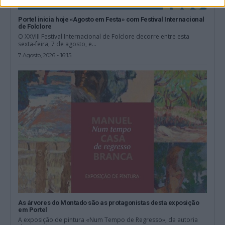
Portel inicia hoje «Agosto em Festa» com Festival Internacional
de Folclore
O XXVIII Festival Internacional de Folclore decorre entre esta
sexta-feira, 7 de agosto, e...
7 Agosto, 2026 - 16:15
As árvores do Montado são as protagonistas desta exposição
em Portel
A exposição de pintura «Num Tempo de Regresso», da autoria