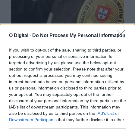
O Digital -
Do Not Process My Personal Information
If you wish to opt-out of the sale, sharing to third parties, or
processing of your personal or sensitive information for
ASAE encerra dois restaurantes e zona de refeições de centro
targeted advertising by us, please use the below opt-out
comercial em Évora
section to confirm your selection. Please note that after your
A Autoridade de Segurança Alimentar e Económica (ASAE)
opt-out request is processed you may continue seeing
determinou a suspensão da atividade de...
interest-based ads based on personal information utilized by
8 Agosto, 2026 - 00:31
us or personal information disclosed to third parties prior to
your opt-out. You may separately opt-out of the further
disclosure of your personal information by third parties on the
IAB’s list of downstream participants. This information may
also be disclosed by us to third parties on the
IAB’s List of
Downstream Participants
that may further disclose it to other
third parties.