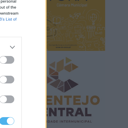
 personal
out of the
 downstream
B’s List of