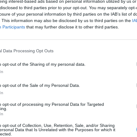
eing interest-based ads based on personal information utilized by us or
disclosed to third parties prior to your opt-out. You may separately opt-
losure of your personal information by third parties on the IAB’s list of
. This information may also be disclosed by us to third parties on the
IA
convívio entre equipas e famílias continuará a
Participants
that may further disclose it to other third parties.
 2002 e se mantém como uma referência no
l Data Processing Opt Outs
be, Cofidis e Valorpneu, sendo a revista
o opt-out of the Sharing of my personal data.
In
as seguintes provas: 29 de junho em Rio Maior, 21
o opt-out of the Sale of my Personal Data.
 Vedras.
In
to opt-out of processing my Personal Data for Targeted
ing.
In
o opt-out of Collection, Use, Retention, Sale, and/or Sharing
ersonal Data that Is Unrelated with the Purposes for which it
lected.