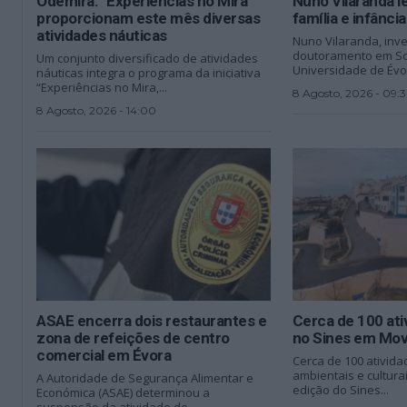
Odemira: “Experiências no Mira”
Nuno Vilaranda l
proporcionam este mês diversas
família e infânci
atividades náuticas
Nuno Vilaranda, inv
doutoramento em So
Um conjunto diversificado de atividades
Universidade de Évora
náuticas integra o programa da iniciativa
“Experiências no Mira,...
8 Agosto, 2026 - 09:
8 Agosto, 2026 - 14:00
ASAE encerra dois restaurantes e
Cerca de 100 at
zona de refeições de centro
no Sines em Mo
comercial em Évora
Cerca de 100 ativida
ambientais e culturai
A Autoridade de Segurança Alimentar e
edição do Sines...
Económica (ASAE) determinou a