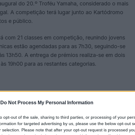
naugural do 20.º Troféu Yamaha, considerado o mais
ugal. A competição terá lugar junto ao Kartódromo
os e público.
á com 21 classes em competição, reunindo jovens
écnicas estão agendadas para as 7h30, seguindo-se
o às 13h50. A entrega de prémios realiza-se em dois
às 19h00 para as restantes categorias.
-
Do Not Process My Personal Information
to opt-out of the sale, sharing to third parties, or processing of your per
formation for targeted advertising by us, please use the below opt-out s
r selection. Please note that after your opt-out request is processed y