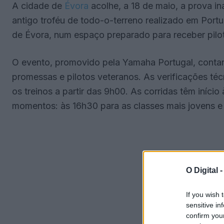
A cidade de
Évora
acolhe, a 18 de maio, a prova i
antigo troféu de todo-o-terreno realizado em Port
de Évora, num espaço preparado para receber pilot
O evento, promovido pela Yamaha Portugal, contar
promessas e pilotos veteranos. As verificações t
os treinos a partir das 9h00. As corridas têm iníci
momentos: às 16h30 para as classes mais jovens e 
O Digital 
If you wish 
sensitive in
confirm you