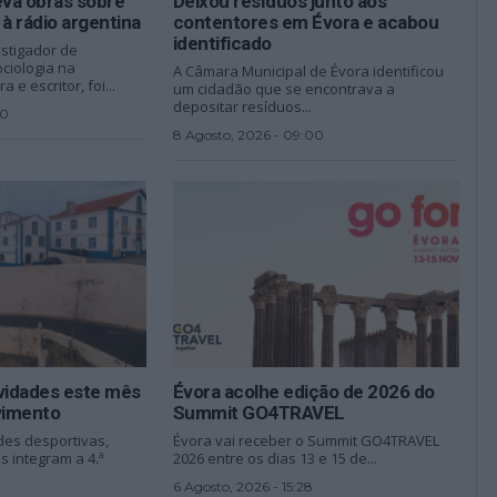
eva obras sobre
Deixou resíduos junto aos
a à rádio argentina
contentores em Évora e acabou
identificado
estigador de
ciologia na
A Câmara Municipal de Évora identificou
 e escritor, foi...
um cidadão que se encontrava a
depositar resíduos...
30
8 Agosto, 2026 - 09:00
ividades este mês
Évora acolhe edição de 2026 do
vimento
Summit GO4TRAVEL
des desportivas,
Évora vai receber o Summit GO4TRAVEL
s integram a 4.ª
2026 entre os dias 13 e 15 de...
6 Agosto, 2026 - 15:28