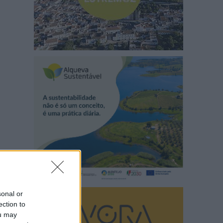
sonal or
ection to
ou may