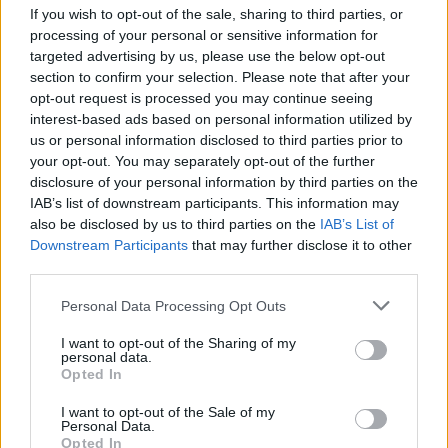
If you wish to opt-out of the sale, sharing to third parties, or
A Câmara Municipal de Évora identificou um cidadão que se
encontrava a depositar resíduos...
processing of your personal or sensitive information for
8 Agosto, 2026 - 09:00
targeted advertising by us, please use the below opt-out
section to confirm your selection. Please note that after your
opt-out request is processed you may continue seeing
interest-based ads based on personal information utilized by
us or personal information disclosed to third parties prior to
your opt-out. You may separately opt-out of the further
disclosure of your personal information by third parties on the
IAB’s list of downstream participants. This information may
also be disclosed by us to third parties on the
IAB’s List of
Downstream Participants
that may further disclose it to other
third parties.
Personal Data Processing Opt Outs
I want to opt-out of the Sharing of my
ASAE encerra dois restaurantes e zona de refeições de centro
personal data.
comercial em Évora
Opted In
A Autoridade de Segurança Alimentar e Económica (ASAE)
determinou a suspensão da atividade de...
I want to opt-out of the Sale of my
8 Agosto, 2026 - 00:31
Personal Data.
Opted In