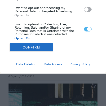
I want to opt-out of processing my
Personal Data for Targeted Advertising.
Opted In
I want to opt-out of Collection, Use,
Retention, Sale, and/or Sharing of my
Personal Data that Is Unrelated with the
Purposes for which it was collected.
Opted Out
CONFIRM
Évora acolhe edição de 2026 do Summit GO4TRAVEL
Data Deletion
Data Access
Privacy Policy
Évora vai receber o Summit GO4TRAVEL 2026 entre os dias 13 e
15 de...
6 Agosto, 2026 - 15:28