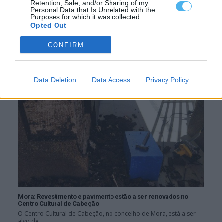
Retention, Sale, and/or Sharing of my
Personal Data that Is Unrelated with the
Presidente da República entre flores de papel: As imagens da
Purposes for which it was collected.
visita às Festas do Povo de Campo Maior
Opted Out
O Presidente da República, António José Seguro, presidiu este
sábado, 8 de agosto, à...
CONFIRM
8 Agosto, 2026 - 16:08
Data Deletion
Data Access
Privacy Policy
Mora: Revestimento e pavimento estão a ser renovados no
Centro Cultural de Cabeção
O Centro Cultural de Cabeção, no concelho de Mora, está a ser
alvo de...