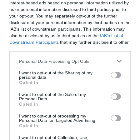
interest-based ads based on personal information utilized by
us or personal information disclosed to third parties prior to
your opt-out. You may separately opt-out of the further
disclosure of your personal information by third parties on the
IAB’s list of downstream participants. This information may
also be disclosed by us to third parties on the
IAB’s List of
Reguengos de Monsaraz: Daniela Mercury atua na ExpoReg
2026 e bilhetes já estão à venda
Downstream Participants
that may further disclose it to other
Os bilhetes para o concerto de Daniela Mercury na ExpoReg 2026,
third parties.
em Reguengos de...
8 Agosto, 2026 - 17:00
Personal Data Processing Opt Outs
I want to opt-out of the Sharing of my
personal data.
Opted In
I want to opt-out of the Sale of my
Personal Data.
Opted In
I want to opt-out of processing my
Personal Data for Targeted Advertising.
Opted In
I want to opt-out of Collection, Use,