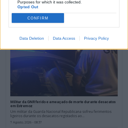
PSP detém dois homens em Elvas por posse de armas proibidas
Purposes for which it was collected.
Opted Out
O Comando Distrital da PSP de Portalegre deteve dois homens,
em Elvas, por posse...
CONFIRM
7 Agosto, 2026 - 15:26
Data Deletion
Data Access
Privacy Policy
Militar da GNR ferido e ameaçado de morte durante desacatos
em Estremoz
Um militar da Guarda Nacional Republicana sofreu ferimentos
ligeiros durante os desacatos registados ao...
7 Agosto, 2026 - 08:37