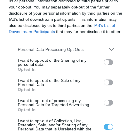
us or personal information disclosed to third parties prior to
your opt-out. You may separately opt-out of the further
disclosure of your personal information by third parties on the
IAB’s list of downstream participants. This information may
also be disclosed by us to third parties on the
IAB’s List of
Tribunal coloca em liberdade indivíduo que agrediu e ameaçou
de morte militar da GNR em Estremoz
Downstream Participants
that may further disclose it to other
O Tribunal de Instrução Criminal de Évora decretou a medida de
third parties.
coação de Termo...
7 Agosto, 2026 - 18:17
Personal Data Processing Opt Outs
I want to opt-out of the Sharing of my
personal data.
Opted In
I want to opt-out of the Sale of my
Personal Data.
Opted In
I want to opt-out of processing my
Personal Data for Targeted Advertising.
Opted In
I want to opt-out of Collection, Use,
Retention, Sale, and/or Sharing of my
Personal Data that Is Unrelated with the