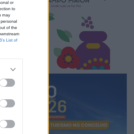
sonal or
ection to
ou may
 personal
out of the
 downstream
B’s List of