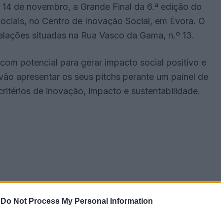
ia 14 de novembro, a Grande Final da 6.ª edição do
ciais, no Centro de Inovação Social, em Évora. O
talações situadas na Rua Vasco da Gama, n.º 13.
s com potencial para gerar impacto social positivo e
 vão apresentar os seus pitchs perante um painel de
ritérios de inovação, impacto e sustentabilidade.
-
Do Not Process My Personal Information