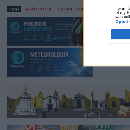
I want t
Tags
AÇÃO SOCIAL
ÉVORA
FUNDACAO EUGENIO DE 
of my P
was col
Opted 