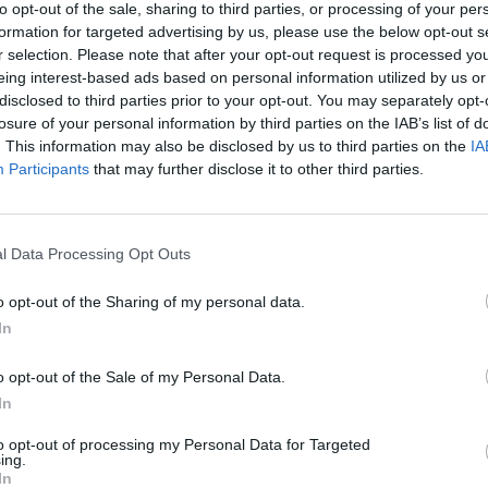
to opt-out of the sale, sharing to third parties, or processing of your per
formation for targeted advertising by us, please use the below opt-out s
leração, composto por dez sessões, destinado a
r selection. Please note that after your opt-out request is processed y
eing interest-based ads based on personal information utilized by us or
as iniciativas.
disclosed to third parties prior to your opt-out. You may separately opt-
losure of your personal information by third parties on the IAB’s list of
olo de colaboração entre a Fundação Eugénio de
. This information may also be disclosed by us to third parties on the
IA
Participants
that may further disclose it to other third parties.
tirá a realização, no Centro de Inovação Social,
recionado a jovens dos 12 aos 18 anos, com o
iatividade, tecnologia e multimédia.
l Data Processing Opt Outs
gonizado pela Orquestra Geração Évora Planícies,
o opt-out of the Sharing of my personal data.
In
nclusão social através da música.
o opt-out of the Sale of my Personal Data.
 do Centro de Inovação Social da Fundação Eugénio
In
smo, a inovação social e o desenvolvimento
to opt-out of processing my Personal Data for Targeted
ing.
In