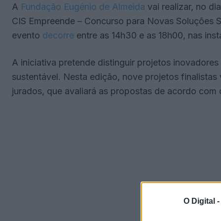
A
Fundação Eugénio de Almeida
vai realizar, no d
CIS Empreende – Concurso para Novas Soluções So
evento
decorre
entre as 14h30 e as 18h00, nas ins
A iniciativa pretende distinguir projetos inovadore
sustentável. Nesta edição, nove projetos finalistas
jurados, que avaliará as propostas de acordo com c
O Digital 