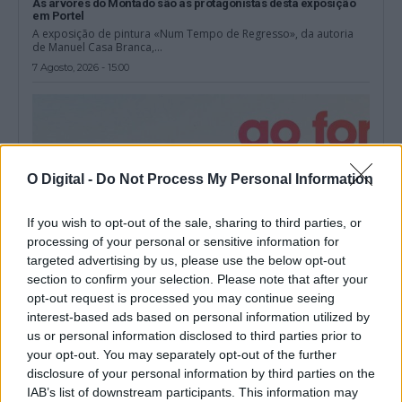
As árvores do Montado são as protagonistas desta exposição
em Portel
A exposição de pintura «Num Tempo de Regresso», da autoria
de Manuel Casa Branca,...
7 Agosto, 2026 - 15:00
O Digital -
Do Not Process My Personal Information
If you wish to opt-out of the sale, sharing to third parties, or
processing of your personal or sensitive information for
targeted advertising by us, please use the below opt-out
section to confirm your selection. Please note that after your
opt-out request is processed you may continue seeing
interest-based ads based on personal information utilized by
Évora acolhe edição de 2026 do Summit GO4TRAVEL
us or personal information disclosed to third parties prior to
Évora vai receber o Summit GO4TRAVEL 2026 entre os dias 13 e
your opt-out. You may separately opt-out of the further
15 de...
disclosure of your personal information by third parties on the
6 Agosto, 2026 - 15:28
IAB’s list of downstream participants. This information may