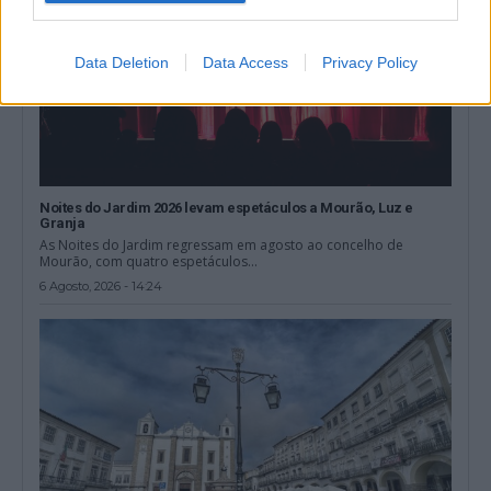
Data Deletion
Data Access
Privacy Policy
Noites do Jardim 2026 levam espetáculos a Mourão, Luz e
Granja
As Noites do Jardim regressam em agosto ao concelho de
Mourão, com quatro espetáculos...
6 Agosto, 2026 - 14:24