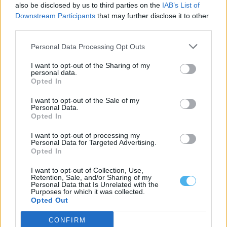
also be disclosed by us to third parties on the
IAB’s List of
Downstream Participants
that may further disclose it to other
third parties.
Personal Data Processing Opt Outs
I want to opt-out of the Sharing of my
personal data.
Opted In
I want to opt-out of the Sale of my
Personal Data.
Opted In
I want to opt-out of processing my
Liga 3 arranca este fim de semana com Lusitano de Évora em
Personal Data for Targeted Advertising.
cena: Conheça o calendário
Opted In
A Liga 3 Placard arranca este fim de semana, com a primeira
jornada marcada...
I want to opt-out of Collection, Use,
6 Agosto, 2026 - 14:51
Retention, Sale, and/or Sharing of my
Personal Data that Is Unrelated with the
Purposes for which it was collected.
Opted Out
CONFIRM