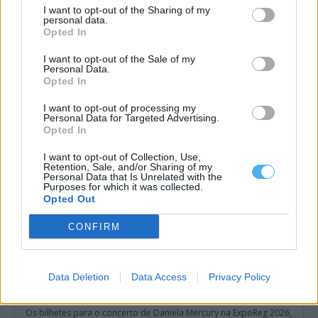
I want to opt-out of the Sharing of my
personal data.
Opted In
Jardim da Paz inaugurado em Évora nos 81 anos de Hiroshima
Évora assinalou, esta quinta-feira, 6 de agosto, os 81 anos do
I want to opt-out of the Sale of my
bombardeamento atómico de...
Personal Data.
9 Agosto, 2026 - 10:00
Opted In
I want to opt-out of processing my
Personal Data for Targeted Advertising.
Opted In
I want to opt-out of Collection, Use,
Retention, Sale, and/or Sharing of my
Personal Data that Is Unrelated with the
Purposes for which it was collected.
Opted Out
CONFIRM
Data Deletion
Data Access
Privacy Policy
Reguengos de Monsaraz: Daniela Mercury atua na ExpoReg
2026 e bilhetes já estão à venda
Os bilhetes para o concerto de Daniela Mercury na ExpoReg 2026,