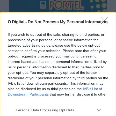
O Digital -
Do Not Process My Personal Information
If you wish to opt-out of the sale, sharing to third parties, or
Portel recebe Colômbia e Polinésia Francesa no Festival
Internacional de Folclore
processing of your personal or sensitive information for
O XXVIII Festival Internacional de Folclore termina este domingo, 9
targeted advertising by us, please use the below opt-out
de agosto, em Portel,...
section to confirm your selection. Please note that after your
9 Agosto, 2026 - 11:00
opt-out request is processed you may continue seeing
interest-based ads based on personal information utilized by
us or personal information disclosed to third parties prior to
your opt-out. You may separately opt-out of the further
disclosure of your personal information by third parties on the
IAB’s list of downstream participants. This information may
also be disclosed by us to third parties on the
IAB’s List of
Downstream Participants
that may further disclose it to other
third parties.
Personal Data Processing Opt Outs