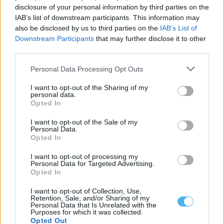
gratuitas sobre património e natureza
disclosure of your personal information by third parties on the
O Instituto Cultural de Évora (ICÉ) e o Repositório Pedagógico
IAB’s list of downstream participants. This information may
promovem o Ciclo de...
also be disclosed by us to third parties on the
IAB’s List of
6 Agosto, 2026 - 12:15
Downstream Participants
that may further disclose it to other
third parties.
Personal Data Processing Opt Outs
I want to opt-out of the Sharing of my
personal data.
Opted In
I want to opt-out of the Sale of my
Personal Data.
Opted In
I want to opt-out of processing my
Personal Data for Targeted Advertising.
Opted In
Homem procurado na Moldova por tráfico de seres humanos
detido em Reguengos de Monsaraz
I want to opt-out of Collection, Use,
Retention, Sale, and/or Sharing of my
Um homem de 31 anos foi detido pela PSP em Reguengos de
Personal Data that Is Unrelated with the
Monsaraz em...
Purposes for which it was collected.
6 Agosto, 2026 - 11:33
Opted Out