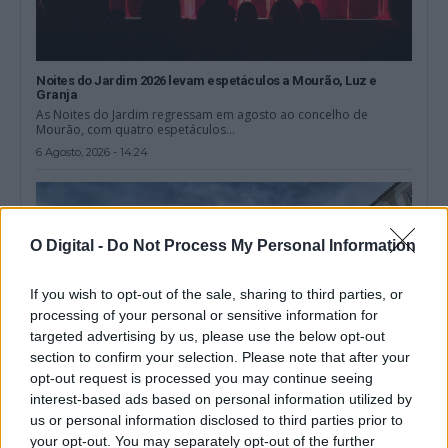
Noites do Jardim 2026 levam espetáculos a Mourão, Luz e
Granja
As Noites do Jardim regressam em agosto ao concelho de
Mourão, com quatro espetáculos...
6 Agosto, 2026 - 14:24
O Digital -
Do Not Process My Personal Information
If you wish to opt-out of the sale, sharing to third parties, or
processing of your personal or sensitive information for
targeted advertising by us, please use the below opt-out
section to confirm your selection. Please note that after your
opt-out request is processed you may continue seeing
interest-based ads based on personal information utilized by
us or personal information disclosed to third parties prior to
your opt-out. You may separately opt-out of the further
Instituto Cultural de Évora promove fichas pedagógicas