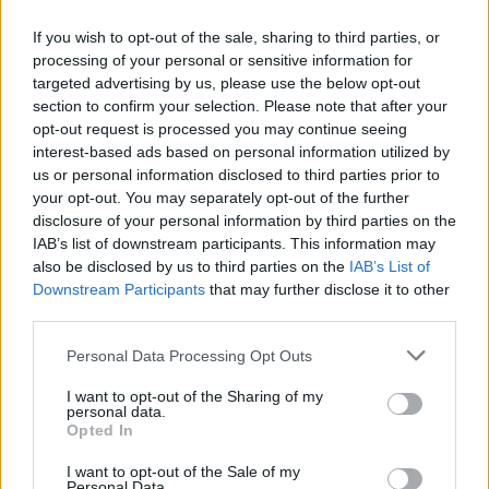
Instituto Cultural de Évora promove fichas pedagógicas
gratuitas sobre património e natureza
If you wish to opt-out of the sale, sharing to third parties, or
O Instituto Cultural de Évora (ICÉ) e o Repositório Pedagógico
processing of your personal or sensitive information for
promovem o Ciclo de...
targeted advertising by us, please use the below opt-out
6 Agosto, 2026 - 12:15
section to confirm your selection. Please note that after your
opt-out request is processed you may continue seeing
interest-based ads based on personal information utilized by
us or personal information disclosed to third parties prior to
your opt-out. You may separately opt-out of the further
disclosure of your personal information by third parties on the
IAB’s list of downstream participants. This information may
also be disclosed by us to third parties on the
IAB’s List of
Downstream Participants
that may further disclose it to other
third parties.
Personal Data Processing Opt Outs
I want to opt-out of the Sharing of my
Homem procurado na Moldova por tráfico de seres humanos
personal data.
detido em Reguengos de Monsaraz
Opted In
Um homem de 31 anos foi detido pela PSP em Reguengos de
Monsaraz em...
I want to opt-out of the Sale of my
Personal Data.
6 Agosto, 2026 - 11:33