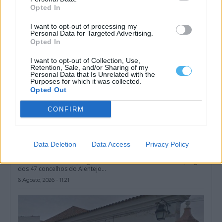
Opted In
I want to opt-out of processing my
Personal Data for Targeted Advertising.
Opted In
I want to opt-out of Collection, Use,
Retention, Sale, and/or Sharing of my
Personal Data that Is Unrelated with the
Purposes for which it was collected.
Opted Out
CONFIRM
Data Deletion
Data Access
Privacy Policy
Desemprego no Alentejo diminuiu 22,5% no primeiro semestre
de 2026: conheça os dados por concelho
O número de desempregados inscritos nos centros de emprego
dos 47 concelhos do Alentejo...
6 Agosto, 2026 - 11:21