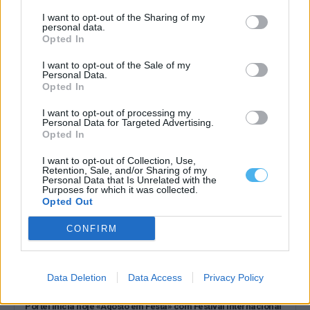
I want to opt-out of the Sharing of my
personal data.
Opted In
Autor estremocense Carlos Silva apresenta quarto livro «Agora
Ateu» em Lisboa
I want to opt-out of the Sale of my
Personal Data.
O autor natural de Estremoz Carlos Silva vai apresentar o seu
Opted In
quarto livro, intitulado...
7 Agosto, 2026 - 19:00
I want to opt-out of processing my
Personal Data for Targeted Advertising.
Opted In
I want to opt-out of Collection, Use,
Retention, Sale, and/or Sharing of my
Personal Data that Is Unrelated with the
Purposes for which it was collected.
Opted Out
CONFIRM
Data Deletion
Data Access
Privacy Policy
Portel inicia hoje «Agosto em Festa» com Festival Internacional