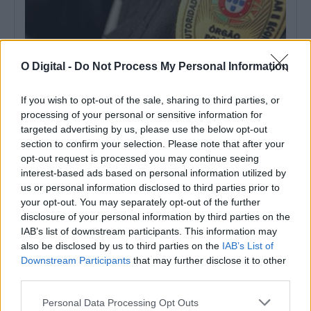
O Digital -
Do Not Process My Personal Information
If you wish to opt-out of the sale, sharing to third parties, or
ASAE encerra dois restaurantes e zona de refeições de centro
processing of your personal or sensitive information for
comercial em Évora
targeted advertising by us, please use the below opt-out
A Autoridade de Segurança Alimentar e Económica (ASAE)
section to confirm your selection. Please note that after your
determinou a suspensão da atividade de...
opt-out request is processed you may continue seeing
8 Agosto, 2026 - 00:31
interest-based ads based on personal information utilized by
us or personal information disclosed to third parties prior to
your opt-out. You may separately opt-out of the further
disclosure of your personal information by third parties on the
IAB’s list of downstream participants. This information may
also be disclosed by us to third parties on the
IAB’s List of
Downstream Participants
that may further disclose it to other
third parties.
Personal Data Processing Opt Outs