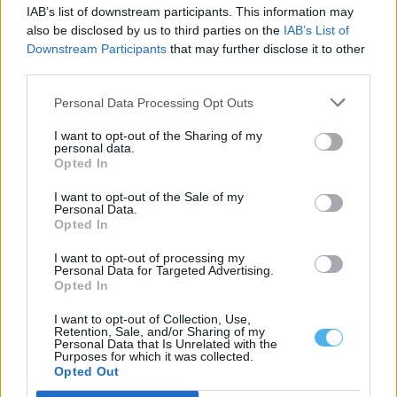
IAB’s list of downstream participants. This information may
also be disclosed by us to third parties on the
IAB’s List of
Governo admite não saber como militar dispensado recebeu
arma em Portalegre
Downstream Participants
that may further disclose it to other
O secretário de Estado Adjunto e da Administração Interna, Paulo
third parties.
Simões Ribeiro, confirmou ao...
5 Agosto, 2026 - 23:32
Personal Data Processing Opt Outs
I want to opt-out of the Sharing of my
personal data.
Opted In
I want to opt-out of the Sale of my
Personal Data.
Opted In
I want to opt-out of processing my
Personal Data for Targeted Advertising.
Opted In
I want to opt-out of Collection, Use,
Retention, Sale, and/or Sharing of my
Personal Data that Is Unrelated with the
Purposes for which it was collected.
O comboio já circula na Linha Évora/Caia, mas ainda em testes
(c/fotos)
Opted Out
Os primeiros ensaios da ligação ferroviária entre Évora e Caia