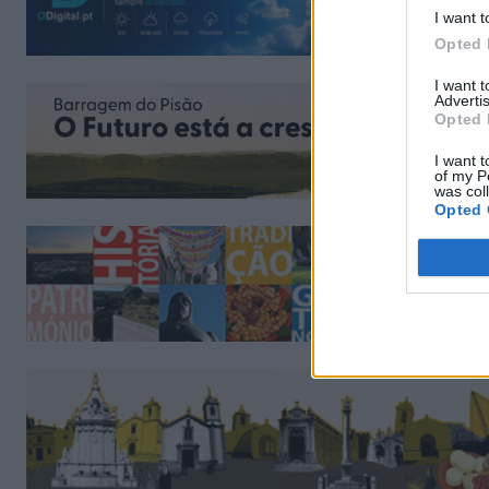
I want t
Opted 
I want 
Advertis
Opted 
I want t
of my P
was col
Opted 