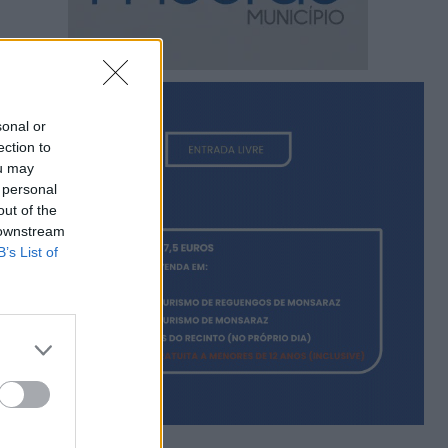
sonal or
ection to
ou may
 personal
out of the
 downstream
B’s List of