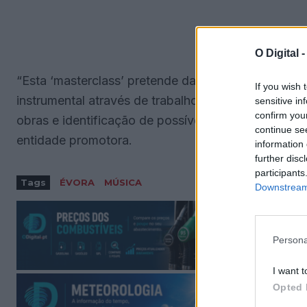
O Digital 
“Esta ‘masterclass’ pretende dar a conhecer o instr
If you wish 
instrumental através de trabalho de conjunto e ind
sensitive in
confirm you
obras e identificação de possíveis correções, desd
continue se
entidade promotora.
information 
further disc
participants
Tags
ÉVORA
MÚSICA
Downstream 
Persona
I want t
Opted 