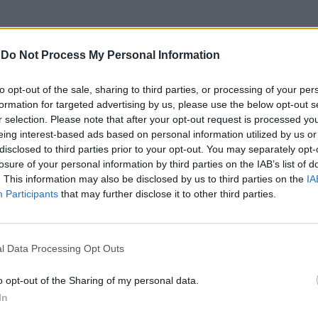
-
Do Not Process My Personal Information
umento e a sua utilização, qualificar a execução
to opt-out of the sale, sharing to third parties, or processing of your per
ividual com cada participante, com execução de
formation for targeted advertising by us, please use the below opt-out s
r selection. Please note that after your opt-out request is processed y
e a postura ao uso do instrumento”, explicou a
eing interest-based ads based on personal information utilized by us or
disclosed to third parties prior to your opt-out. You may separately opt-
losure of your personal information by third parties on the IAB’s list of
. This information may also be disclosed by us to third parties on the
IA
Participants
that may further disclose it to other third parties.
l Data Processing Opt Outs
o opt-out of the Sharing of my personal data.
In