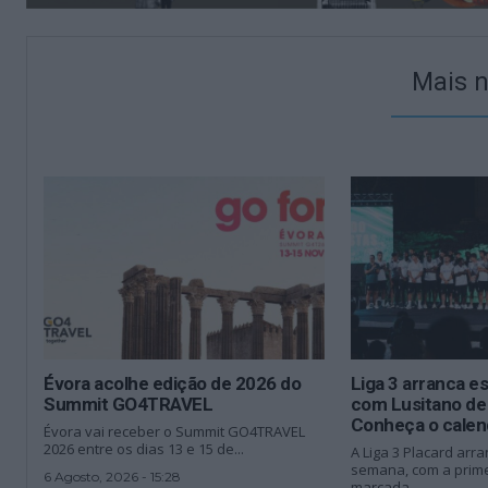
Mais n
Évora acolhe edição de 2026 do
Liga 3 arranca e
Summit GO4TRAVEL
com Lusitano de
Conheça o calen
Évora vai receber o Summit GO4TRAVEL
2026 entre os dias 13 e 15 de...
A Liga 3 Placard arra
semana, com a prime
6 Agosto, 2026 - 15:28
marcada...