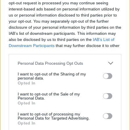
(Elvas) começaram com uma...
opt-out request is processed you may continue seeing
interest-based ads based on personal information utilized by
5 Agosto, 2026 - 17:45
us or personal information disclosed to third parties prior to
your opt-out. You may separately opt-out of the further
disclosure of your personal information by third parties on the
IAB’s list of downstream participants. This information may
also be disclosed by us to third parties on the
IAB’s List of
Downstream Participants
that may further disclose it to other
third parties.
Personal Data Processing Opt Outs
I want to opt-out of the Sharing of my
personal data.
Opted In
I want to opt-out of the Sale of my
Mértola: Repavimentação terminada em troço da Estrada
Personal Data.
Municipal 510 (EM510)
Opted In
A Câmara de Mértola, no distrito de Beja, terminou a empreitada
de repavimentação no...
I want to opt-out of processing my
5 Agosto, 2026 - 16:00
Personal Data for Targeted Advertising.
Opted In