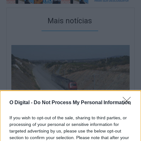
Mais notícias
O Digital -
Do Not Process My Personal Information
If you wish to opt-out of the sale, sharing to third parties, or
processing of your personal or sensitive information for
O comboio já circula na Linha Évora/Caia, mas ainda em testes
targeted advertising by us, please use the below opt-out
(c/fotos)
section to confirm your selection. Please note that after your
Os primeiros ensaios da ligação ferroviária entre Évora e Caia