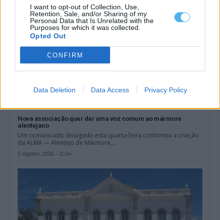
I want to opt-out of Collection, Use,
Retention, Sale, and/or Sharing of my
Personal Data that Is Unrelated with the
Purposes for which it was collected.
Opted Out
CONFIRM
Data Deletion
Data Access
Privacy Policy
Nova associação quer dar uma voz comum ao mármore
alentejano
Um comunicado divulgado esta quarta-feira confirmou a criação
da ALMA — Alentejo de Mármore,...
5 Agosto, 2026 - 12:04