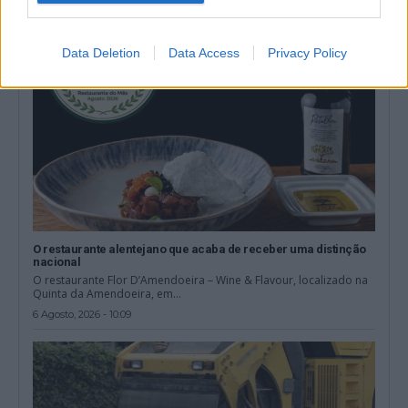
Data Deletion
Data Access
Privacy Policy
O restaurante alentejano que acaba de receber uma distinção
nacional
O restaurante Flor D’Amendoeira – Wine & Flavour, localizado na
Quinta da Amendoeira, em...
6 Agosto, 2026 - 10:09