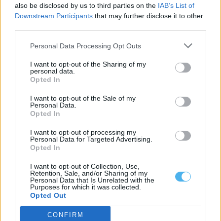
de 2026: conheça os dados por concelho
also be disclosed by us to third parties on the
IAB’s List of
O número de desempregados inscritos nos centros de emprego
Downstream Participants
that may further disclose it to other
dos 47 concelhos do Alentejo...
third parties.
6 Agosto, 2026 - 11:21
Personal Data Processing Opt Outs
I want to opt-out of the Sharing of my
personal data.
Opted In
I want to opt-out of the Sale of my
Personal Data.
Opted In
I want to opt-out of processing my
Personal Data for Targeted Advertising.
Opted In
I want to opt-out of Collection, Use,
Retention, Sale, and/or Sharing of my
PSP lança concurso de 875 mil euros para reabilitar edifício do
Personal Data that Is Unrelated with the
Comando Distrital de Évora
Purposes for which it was collected.
A Polícia de Segurança Pública (PSP) lançou um concurso público,
Opted Out
com o preço base...
6 Agosto, 2026 - 10:36
CONFIRM