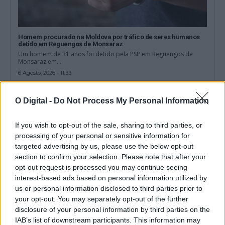
Homem procurado na Moldova por tráfico de seres humanos
detido em Reguengos de Monsaraz
Um homem de 31 anos foi detido pela PSP em Reguengos de
Monsaraz em...
6 Agosto, 2026 - 11:33
O Digital -
Do Not Process My Personal Information
If you wish to opt-out of the sale, sharing to third parties, or
processing of your personal or sensitive information for
targeted advertising by us, please use the below opt-out
section to confirm your selection. Please note that after your
opt-out request is processed you may continue seeing
interest-based ads based on personal information utilized by
us or personal information disclosed to third parties prior to
your opt-out. You may separately opt-out of the further
disclosure of your personal information by third parties on the
IAB’s list of downstream participants. This information may
Desemprego no Alentejo diminuiu 22,5% no primeiro semestre