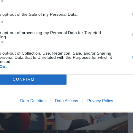
In
próximas famílias. Não podemos descurar esta
o opt-out of the Sale of my Personal Data.
m o nosso testemunho do dia-a-dia», complementou
In
to opt-out of processing my Personal Data for Targeted
ing.
ação e Poder Local”, o seminário decorreu esta
In
o opt-out of Collection, Use, Retention, Sale, and/or Sharing
ersonal Data that Is Unrelated with the Purposes for which it
lected.
nis Faneca.
Out
CONFIRM
Data Deletion
Data Access
Privacy Policy