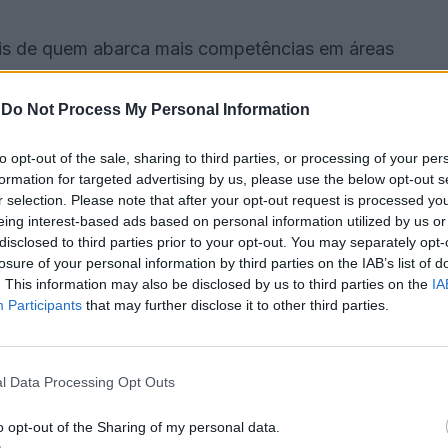
ais de quem abarca mais competências em áreas
em perspetivas para sermos ainda mais profícuos e
cadores», sublinhou o autarca.
-
Do Not Process My Personal Information
to opt-out of the sale, sharing to third parties, or processing of your per
ode ter servido para «despertar realidades e
formation for targeted advertising by us, please use the below opt-out s
s», assim como para as temáticas da «família» e da
r selection. Please note that after your opt-out request is processed y
eing interest-based ads based on personal information utilized by us or
disclosed to third parties prior to your opt-out. You may separately opt-
losure of your personal information by third parties on the IAB’s list of
sitivo» do primeiro ano do Plano. Números que
. This information may also be disclosed by us to third parties on the
IA
na busca de um ambiente social, familiar e
Participants
that may further disclose it to other third parties.
l Data Processing Opt Outs
 dos mais jovens «é fundamental» e que «são o
futuro sem descurar o presente».
o opt-out of the Sharing of my personal data.