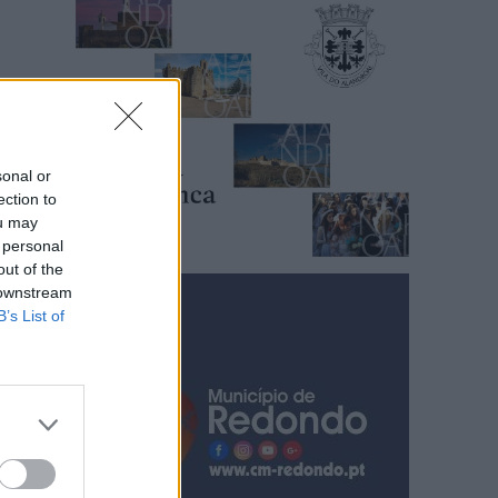
sonal or
ection to
ou may
 personal
out of the
 downstream
B’s List of