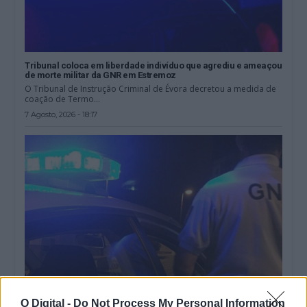
Tribunal coloca em liberdade indivíduo que agrediu e ameaçou
de morte militar da GNR em Estremoz
O Tribunal de Instrução Criminal de Évora decretou a medida de
coação de Termo...
7 Agosto, 2026 - 18:17
O Digital -
Do Not Process My Personal Information