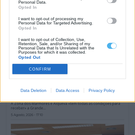
5 Agosto, 2026 - 19:00
Personal Data.
Opted In
I want to opt-out of processing my
Personal Data for Targeted Advertising.
Opted In
I want to opt-out of Collection, Use,
Retention, Sale, and/or Sharing of my
Personal Data that Is Unrelated with the
Purposes for which it was collected.
Opted Out
CONFIRM
Zona dos Mármores e Alqueva «tem todas as condições para
Data Deletion
Data Access
Privacy Policy
receber» a Grande Área de Acolhimento Empresarial do
Alentejo
A Zona dos Mármores e Alqueva «tem todas as condições para
receber» a Grande...
5 Agosto, 2026 - 17:10