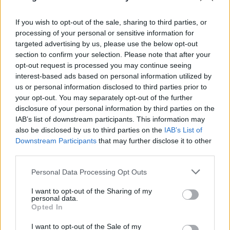
Militar da GNR ferido e ameaçado de morte durante desacatos
em Estremoz
If you wish to opt-out of the sale, sharing to third parties, or
Um militar da Guarda Nacional Republicana sofreu ferimentos
ligeiros durante os desacatos registados ao...
processing of your personal or sensitive information for
targeted advertising by us, please use the below opt-out
7 Agosto, 2026 - 08:37
section to confirm your selection. Please note that after your
opt-out request is processed you may continue seeing
interest-based ads based on personal information utilized by
us or personal information disclosed to third parties prior to
your opt-out. You may separately opt-out of the further
disclosure of your personal information by third parties on the
IAB’s list of downstream participants. This information may
also be disclosed by us to third parties on the
IAB’s List of
Downstream Participants
that may further disclose it to other
third parties.
Personal Data Processing Opt Outs
I want to opt-out of the Sharing of my
Estremoz recebe exposição Student Prize 2026 com 30 jovens
personal data.
artistas
Opted In
A Howard’s Folly, em Estremoz, recebe a exposição Student Prize
2026 da Sovereign Art...
I want to opt-out of the Sale of my