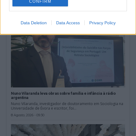
CONFIRM
8 Agosto, 2026 - 11:00
Data Deletion
Data Access
Privacy Policy
Nuno Vilaranda leva obras sobre família e infância à rádio
argentina
Nuno Vilaranda, investigador de doutoramento em Sociologia na
Universidade de Évora e escritor, foi...
8 Agosto, 2026 - 09:30