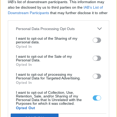
IAB’s list of downstream participants. This information may
Mora: Revestimento e pavimento estão a ser renovados no
also be disclosed by us to third parties on the
IAB’s List of
Centro Cultural de Cabeção
Downstream Participants
that may further disclose it to other
O Centro Cultural de Cabeção, no concelho de Mora, está a ser
third parties.
alvo de...
8 Agosto, 2026 - 15:00
Personal Data Processing Opt Outs
I want to opt-out of the Sharing of my
personal data.
Opted In
I want to opt-out of the Sale of my
Personal Data.
Opted In
I want to opt-out of processing my
Personal Data for Targeted Advertising.
Opted In
I want to opt-out of Collection, Use,
Retention, Sale, and/or Sharing of my
Personal Data that Is Unrelated with the
Festival Internacional de Folclore de Portel recebe Quénia,
Purposes for which it was collected.
Colômbia e Argentina
Opted Out
O XXVIII Festival Internacional de Folclore prossegue este sábado,
8 de agosto, em Portel,...