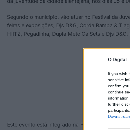
da juventude da cidade alentejana, nos dias 05 e 06
Segundo o município, vão atuar no Festival da Juv
feiras e exposições, Djs D&G, Corda Bamba & Tiago 
HIITZ, Pegadinha, Dupla Mete Cá Sets e Djs D&G, 
O Digital 
If you wish 
sensitive in
confirm you
continue se
information 
further disc
participants
Downstream 
Este evento está integrado na Feira Internaciona