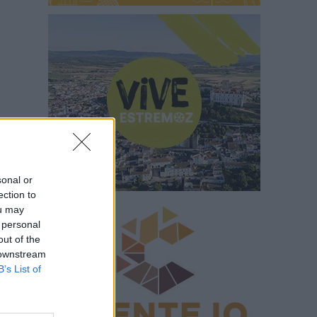
sonal or
ection to
ou may
 personal
out of the
 downstream
B’s List of