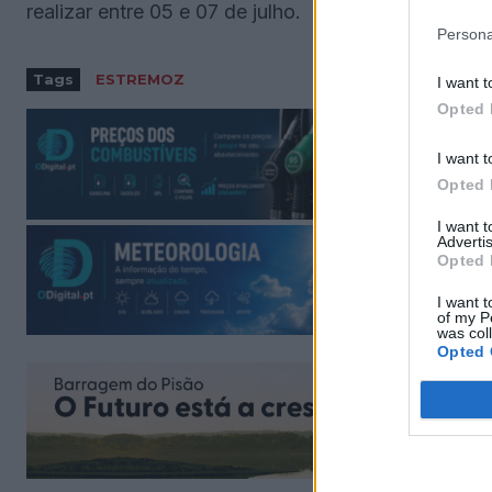
realizar entre 05 e 07 de julho.
Persona
Tags
ESTREMOZ
I want t
Opted 
I want t
Opted 
I want 
Advertis
Opted 
I want t
of my P
was col
Opted 