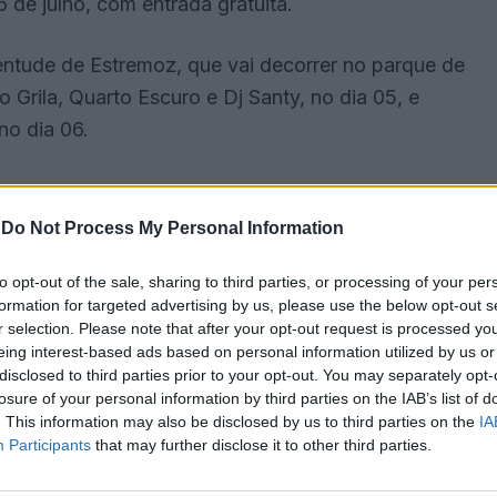
 de julho, com entrada gratuita.
entude de Estremoz, que vai decorrer no parque de
Grila, Quarto Escuro e Dj Santy, no dia 05, e
no dia 06.
-
Do Not Process My Personal Information
to opt-out of the sale, sharing to third parties, or processing of your per
formation for targeted advertising by us, please use the below opt-out s
r selection. Please note that after your opt-out request is processed y
eing interest-based ads based on personal information utilized by us or
disclosed to third parties prior to your opt-out. You may separately opt-
losure of your personal information by third parties on the IAB’s list of
. This information may also be disclosed by us to third parties on the
IA
Participants
that may further disclose it to other third parties.
l do Desporto de Estremoz (FIDMOZ), certame a