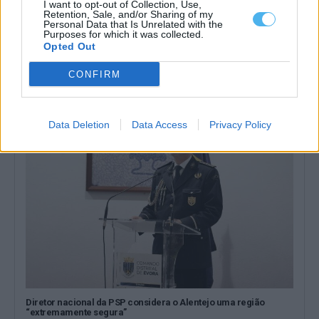
I want to opt-out of Collection, Use,
Retention, Sale, and/or Sharing of my
Personal Data that Is Unrelated with the
Purposes for which it was collected.
PSP de Évora regista maior procura de apoio por vítimas de
Opted Out
violência doméstica
A PSP de Évora tem registado uma maior procura por parte de
CONFIRM
vítimas de...
4 Agosto, 2026 - 15:09
Data Deletion
Data Access
Privacy Policy
Diretor nacional da PSP considera o Alentejo uma região
“extremamente segura”