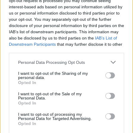
opt-out request is processed you may continue seeing
interest-based ads based on personal information utilized by
us or personal information disclosed to third parties prior to
your opt-out. You may separately opt-out of the further
disclosure of your personal information by third parties on the
IAB’s list of downstream participants. This information may
also be disclosed by us to third parties on the
IAB’s List of
Setor do mármore do Alentejo avança com criação da primeira
Downstream Participants
that may further disclose it to other
associação regional dedicada à fileira
third parties.
A fileira do mármore do Alentejo iniciou um processo inédito de
organização com a...
Personal Data Processing Opt Outs
4 Agosto, 2026 - 21:23
I want to opt-out of the Sharing of my
personal data.
Opted In
I want to opt-out of the Sale of my
Personal Data.
Opted In
I want to opt-out of processing my
Personal Data for Targeted Advertising.
Opted In