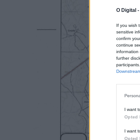
O Digital 
If you wish 
sensitive in
confirm you
continue se
information 
further disc
participants
Downstream 
Persona
I want t
Opted 
I want t
Opted 