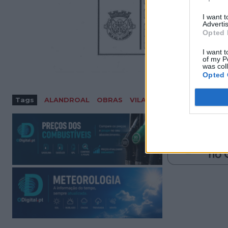
I want 
Advertis
Opted 
I want t
of my P
was col
Opted 
Tags
ALANDROAL
OBRAS
VILA VIÇOSA