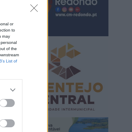
sonal or
ection to
ou may
 personal
out of the
 downstream
B’s List of