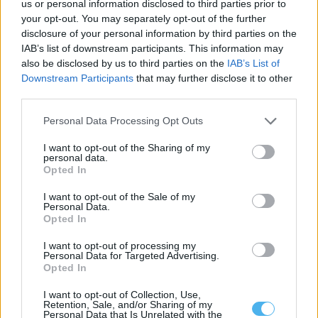
us or personal information disclosed to third parties prior to
your opt-out. You may separately opt-out of the further
disclosure of your personal information by third parties on the
IAB’s list of downstream participants. This information may
also be disclosed by us to third parties on the
IAB’s List of
Downstream Participants
that may further disclose it to other
third parties.
Personal Data Processing Opt Outs
I want to opt-out of the Sharing of my
personal data.
Porto de Sines com melhor mês em contentores e espera
Opted In
crescimento total de mercadorias
O Terminal XXI do Porto de Sines, no distrito de Setúbal, atingiu
I want to opt-out of the Sale of my
em julho...
Personal Data.
7 Agosto, 2026 - 13:30
Opted In
I want to opt-out of processing my
Personal Data for Targeted Advertising.
Opted In
I want to opt-out of Collection, Use,
Retention, Sale, and/or Sharing of my
Personal Data that Is Unrelated with the