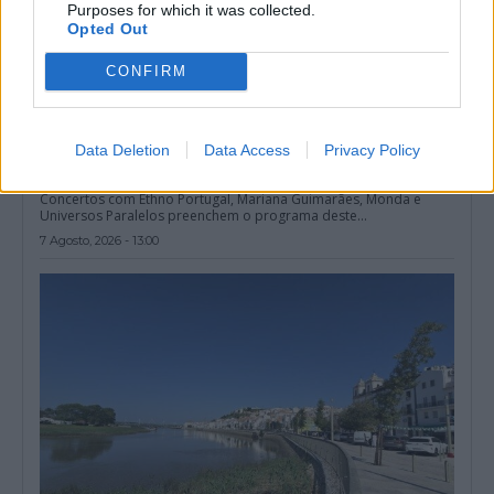
Purposes for which it was collected.
Opted Out
CONFIRM
Data Deletion
Data Access
Privacy Policy
Arraiolos: Castelo com concertos todas as quintas-feiras deste
mês
Concertos com Ethno Portugal, Mariana Guimarães, Monda e
Universos Paralelos preenchem o programa deste...
7 Agosto, 2026 - 13:00