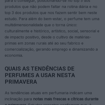
para o conseguir, posicionando-se no top 5 dos
produtos que não podem faltar na rotina diária e no
top 3 dos produtos que nos fazem sentir bem neste
estudo. Para além do bem-estar, o perfume tem uma
multidimensionalidade que o torna único:
culturalmente e histórico, artístico, social, sensorial e
de impacto positivo, desde o cultivo de matérias-
primas em zonas rurais até ao seu fabrico e
comercialização, gerando emprego e dinamizando a
economia.
QUAIS AS TENDÊNCIAS DE
PERFUMES A USAR NESTA
PRIMAVERA
As tendências atuais em perfumaria indicam uma
inclinação para
notas mais frescas e cítricas durante
a primavera
. Estudos recentes confirmam que, à