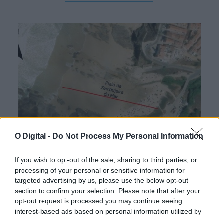
O Digital -
Do Not Process My Personal Information
Odemira: Praia da Zambujeira recuperou cerca de um terço
das perdas causadas pelas tempestades
If you wish to opt-out of the sale, sharing to third parties, or
A Praia da Zambujeira, no concelho de Odemira, recuperou 30%
processing of your personal or sensitive information for
da largura e 34%...
targeted advertising by us, please use the below opt-out
7 Agosto, 2026 - 14:00
section to confirm your selection. Please note that after your
opt-out request is processed you may continue seeing
interest-based ads based on personal information utilized by