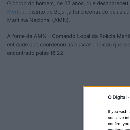
O corpo do homem, de 37 anos, que desapareceu h
Mértola
, distrito de Beja, já foi encontrado pelas 
Marítima Nacional (AMN).
A fonte da AMN – Comando Local da Polícia Marítim
entidade que coordenou as buscas, indicou que o c
encontrado pelas 18:22.
O Digital 
If you wish 
sensitive in
confirm you
continue se