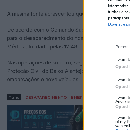
information 
further disc
A mesma fonte acrescentou que o corpo foi transp
participants
Downstream 
De acordo com o Comando Sub-regional de Emer
para o desaparecimento do homem, que ocorreu n
Mértola, foi dado pelas 12:48.
Persona
I want t
Nas operações de socorro, segundo indicou ainda
Opted 
Proteção Civil do Baixo Alentejo, estiveram envolvi
embarcações e nove veículos.
I want t
Opted 
Tags
DESAPARECIMENTO
EMERGENCIA
GUADIANA
I want 
Advertis
Opted 
I want t
of my P
was col