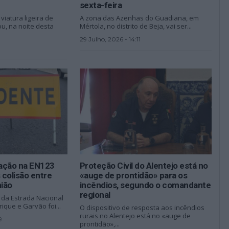
sexta-feira
iatura ligeira de
A zona das Azenhas do Guadiana, em
u, na noite desta
Mértola, no distrito de Beja, vai ser...
29 Julho, 2026 - 14:11
3
ação na EN123
Proteção Civil do Alentejo está no
colisão entre
«auge de prontidão» para os
ião
incêndios, segundo o comandante
regional
o da Estrada Nacional
ique e Garvão foi...
O dispositivo de resposta aos incêndios
rurais no Alentejo está no «auge de
9
prontidão»,...