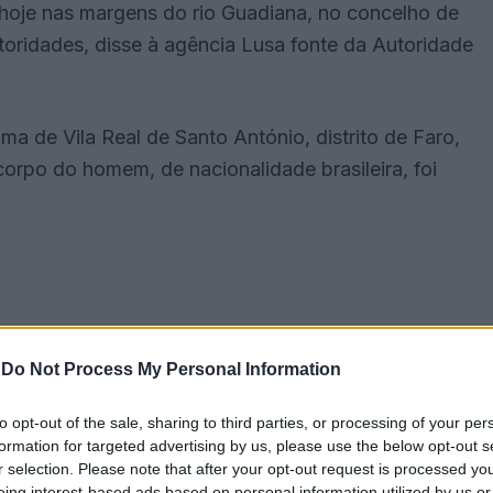
oje nas margens do rio Guadiana, no concelho de
autoridades, disse à agência Lusa fonte da Autoridade
a de Vila Real de Santo António, distrito de Faro,
orpo do homem, de nacionalidade brasileira, foi
-
Do Not Process My Personal Information
to opt-out of the sale, sharing to third parties, or processing of your per
formation for targeted advertising by us, please use the below opt-out s
r selection. Please note that after your opt-out request is processed y
eing interest-based ads based on personal information utilized by us or