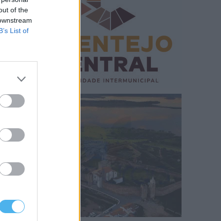
out of the
 downstream
B’s List of