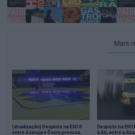
Mais n
(atualização) Despiste na EN18
Despiste na EN18
entre Azaruja e Évora provoca
à A6, entre a Aza