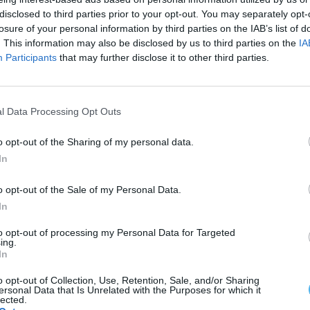
disclosed to third parties prior to your opt-out. You may separately opt-
losure of your personal information by third parties on the IAB’s list of
ortado para o Gabinete Médico-Legal de Beja.
. This information may also be disclosed by us to third parties on the
IA
Participants
that may further disclose it to other third parties.
gência e
Proteção Civil
do Baixo Alentejo, o alerta
a zona de Azenhas do Guadiana, no concelho de
l Data Processing Opt Outs
o opt-out of the Sharing of my personal data.
 o Comando Sub-regional de Emergência e
In
dos 27 operacionais, auxiliados por sete
o opt-out of the Sale of my Personal Data.
In
MERTOLA
PROTEÇÃO CIVIL
SOCORRO
to opt-out of processing my Personal Data for Targeted
ing.
In
o opt-out of Collection, Use, Retention, Sale, and/or Sharing
ersonal Data that Is Unrelated with the Purposes for which it
lected.