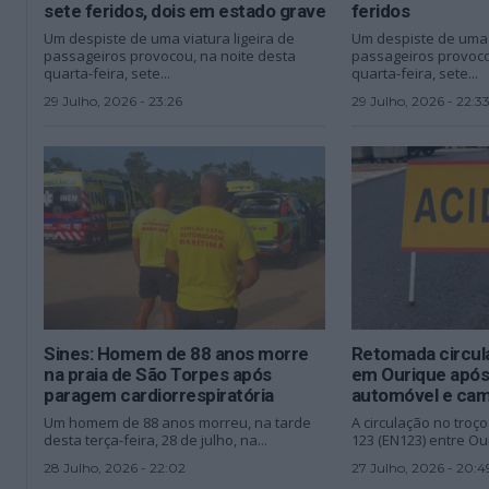
sete feridos, dois em estado grave
feridos
Um despiste de uma viatura ligeira de
Um despiste de uma v
passageiros provocou, na noite desta
passageiros provoco
quarta-feira, sete...
quarta-feira, sete...
29 Julho, 2026 - 23:26
29 Julho, 2026 - 22:3
Sines: Homem de 88 anos morre
Retomada circul
na praia de São Torpes após
em Ourique após 
paragem cardiorrespiratória
automóvel e cam
Um homem de 88 anos morreu, na tarde
A circulação no troç
desta terça-feira, 28 de julho, na...
123 (EN123) entre Our
28 Julho, 2026 - 22:02
27 Julho, 2026 - 20:4