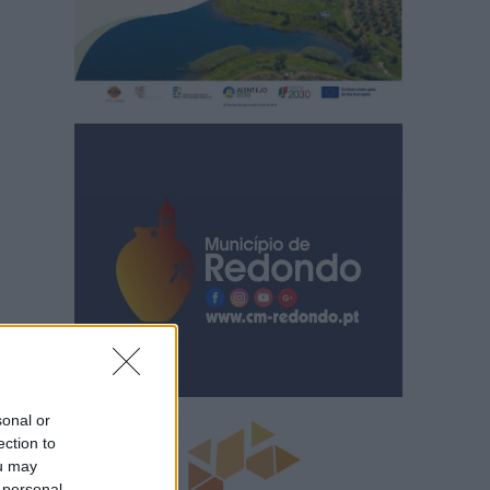
sonal or
ection to
ou may
 personal