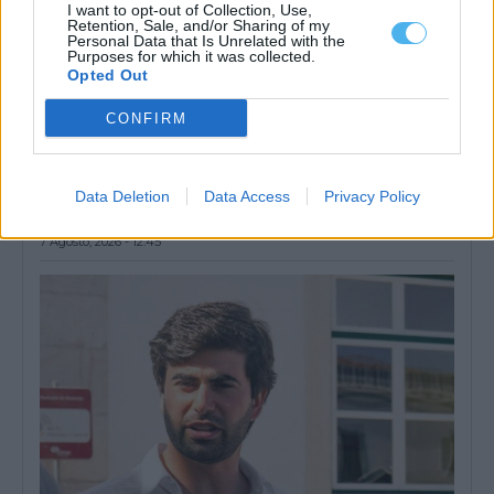
I want to opt-out of Collection, Use,
Retention, Sale, and/or Sharing of my
Personal Data that Is Unrelated with the
Purposes for which it was collected.
Opted Out
CONFIRM
Câmara de Alcácer do Sal lança concurso de 283 mil euros
para Ligações Terra-Rio
Data Deletion
Data Access
Privacy Policy
A Câmara Municipal de Alcácer do Sal lançou um concurso
público para a execução...
7 Agosto, 2026 - 12:45