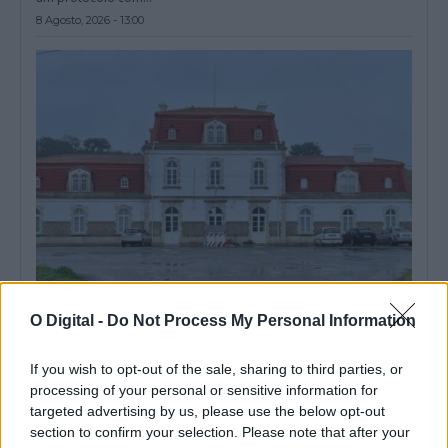
8 Agosto, 2026 - 13:00
Ourique: IP lança concurso de 600m€ para reabilitar a Estação
O Digital -
Do Not Process My Personal Information
da Funcheira
A Infraestruturas de Portugal (IP) lançou um concurso público
para a reabilitação da Estação...
If you wish to opt-out of the sale, sharing to third parties, or
7 Agosto, 2026 - 19:30
processing of your personal or sensitive information for
targeted advertising by us, please use the below opt-out
section to confirm your selection. Please note that after your