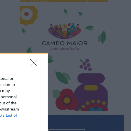
sonal or
ection to
ou may
 personal
out of the
 downstream
B’s List of