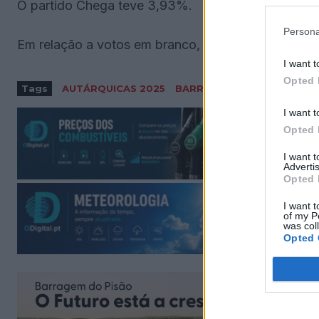
O partido Chega teve 3,93%.
Persona
Em relação a votos em branco, houve 33. Já nulos
I want t
Opted 
Tags
AUTÁRQUICAS 2025
BARRANCOS
I want t
Opted 
I want 
Advertis
Opted 
I want t
of my P
was col
Opted 