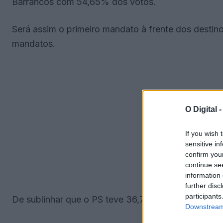
Barrancos com 54,65% dos votos.
Será assim o primeiro mandato à frente dos desti
mandatos.
O Digital 
If you wish 
sensitive in
confirm you
continue se
information 
further disc
participants
De sublinhar que o PS teve 36,78% dos votos e e
Downstream 