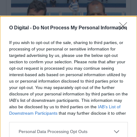
O Digital -
Do Not Process My Personal Information
If you wish to opt-out of the sale, sharing to third parties, or
processing of your personal or sensitive information for
targeted advertising by us, please use the below opt-out
section to confirm your selection. Please note that after your
opt-out request is processed you may continue seeing
interest-based ads based on personal information utilized by
Arbitragem: Luís Godinho nomeado para jogo do Porto, Pedro
Ramalho no encontro do Benfica
us or personal information disclosed to third parties prior to
A Federação Portuguesa de Futebol (FPF) divulgou as nomeações
your opt-out. You may separately opt-out of the further
dos árbitros para a jornada...
disclosure of your personal information by third parties on the
6 Agosto, 2026 - 11:29
IAB’s list of downstream participants. This information may
also be disclosed by us to third parties on the
IAB’s List of
Downstream Participants
that may further disclose it to other
third parties.
Personal Data Processing Opt Outs