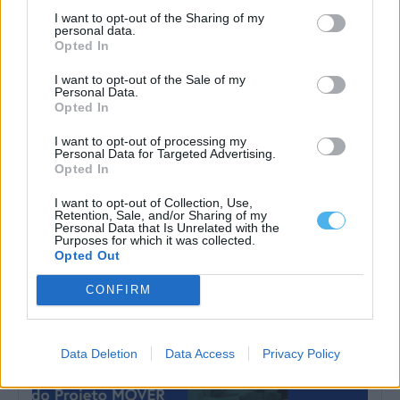
I want to opt-out of the Sharing of my
personal data.
Opted In
I want to opt-out of the Sale of my
Personal Data.
Opted In
I want to opt-out of processing my
PSP apreende arsenal de armas e 24 doses de haxixe em Elvas
Personal Data for Targeted Advertising.
A PSP apreendeu 91 armas e 24 doses individuais de haxixe em
Opted In
Elvas, durante...
6 Agosto, 2026 - 11:13
I want to opt-out of Collection, Use,
Retention, Sale, and/or Sharing of my
Personal Data that Is Unrelated with the
Purposes for which it was collected.
Opted Out
CONFIRM
Data Deletion
Data Access
Privacy Policy