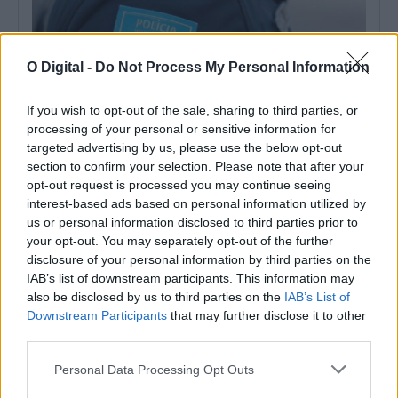
O Digital -
Do Not Process My Personal Information
If you wish to opt-out of the sale, sharing to third parties, or
PSP detém dois homens em Elvas por posse de armas proibidas
processing of your personal or sensitive information for
O Comando Distrital da PSP de Portalegre deteve dois homens,
targeted advertising by us, please use the below opt-out
em Elvas, por posse...
section to confirm your selection. Please note that after your
7 Agosto, 2026 - 15:26
opt-out request is processed you may continue seeing
interest-based ads based on personal information utilized by
us or personal information disclosed to third parties prior to
your opt-out. You may separately opt-out of the further
disclosure of your personal information by third parties on the
IAB’s list of downstream participants. This information may
also be disclosed by us to third parties on the
IAB’s List of
Downstream Participants
that may further disclose it to other
third parties.
Personal Data Processing Opt Outs