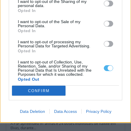
I want to opt-out of the Sharing of my
personal data.
Opted In
Arbitragem: Luís Godinho nomeado para jogo do Porto, Pedro
Ramalho no encontro do Benfica
A Federação Portuguesa de Futebol (FPF) divulgou as nomeações
I want to opt-out of the Sale of my
dos árbitros para a jornada...
Personal Data.
Opted In
6 Agosto, 2026 - 11:29
I want to opt-out of processing my
Personal Data for Targeted Advertising.
Opted In
I want to opt-out of Collection, Use,
Retention, Sale, and/or Sharing of my
Personal Data that Is Unrelated with the
Purposes for which it was collected.
Opted Out
CONFIRM
Data Deletion
Data Access
Privacy Policy
PSP apreende arsenal de armas e 24 doses de haxixe em Elvas
A PSP apreendeu 91 armas e 24 doses individuais de haxixe em
Elvas, durante...