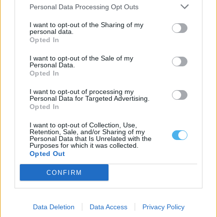
Personal Data Processing Opt Outs
I want to opt-out of the Sharing of my
personal data.
Opted In
Elvas: Projeto MOVER apresenta soluções para recrutamento
I want to opt-out of the Sale of my
de trabalhadores de Angola e Cabo Verde
Personal Data.
A Associação Empresarial de Elvas (AEE), em parceria com a
Opted In
Associação Empresarial de Portugal...
5 Agosto, 2026 - 21:00
I want to opt-out of processing my
Personal Data for Targeted Advertising.
Opted In
I want to opt-out of Collection, Use,
Retention, Sale, and/or Sharing of my
Personal Data that Is Unrelated with the
Purposes for which it was collected.
Opted Out
CONFIRM
Data Deletion
Data Access
Privacy Policy