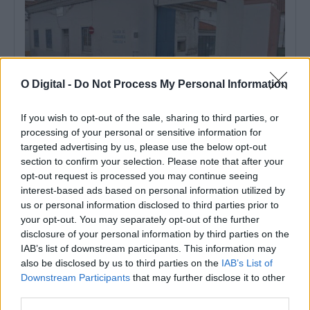
O Digital -
Do Not Process My Personal Information
If you wish to opt-out of the sale, sharing to third parties, or
processing of your personal or sensitive information for
PSP lança concurso de 875 mil euros para reabilitar edifício do
targeted advertising by us, please use the below opt-out
Comando Distrital de Évora
A Polícia de Segurança Pública (PSP) lançou um concurso público,
section to confirm your selection. Please note that after your
com o preço base...
opt-out request is processed you may continue seeing
6 Agosto, 2026 - 10:36
interest-based ads based on personal information utilized by
us or personal information disclosed to third parties prior to
your opt-out. You may separately opt-out of the further
disclosure of your personal information by third parties on the
IAB’s list of downstream participants. This information may
also be disclosed by us to third parties on the
IAB’s List of
Downstream Participants
that may further disclose it to other
third parties.