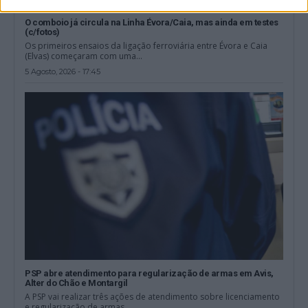
O comboio já circula na Linha Évora/Caia, mas ainda em testes
(c/fotos)
Os primeiros ensaios da ligação ferroviária entre Évora e Caia
(Elvas) começaram com uma...
5 Agosto, 2026 - 17:45
PSP abre atendimento para regularização de armas em Avis,
Alter do Chão e Montargil
A PSP vai realizar três ações de atendimento sobre licenciamento
e regularização de armas...