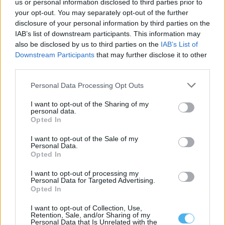
us or personal information disclosed to third parties prior to
your opt-out. You may separately opt-out of the further
disclosure of your personal information by third parties on the
O comboio já circula na Linha Évora/Caia, mas ainda em testes
IAB’s list of downstream participants. This information may
(c/fotos)
also be disclosed by us to third parties on the
IAB’s List of
Os primeiros ensaios da ligação ferroviária entre Évora e Caia
Downstream Participants
that may further disclose it to other
(Elvas) começaram com uma...
third parties.
5 Agosto, 2026 - 17:45
Personal Data Processing Opt Outs
I want to opt-out of the Sharing of my
personal data.
Opted In
I want to opt-out of the Sale of my
Personal Data.
Opted In
I want to opt-out of processing my
Personal Data for Targeted Advertising.
Opted In
I want to opt-out of Collection, Use,
Elvas lança concurso de 1M€ para reabilitar Paiol de Santa
Retention, Sale, and/or Sharing of my
Bárbara
Personal Data that Is Unrelated with the