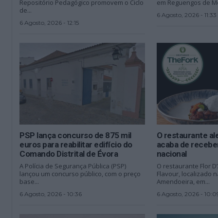
Repositório Pedagógico promovem o Ciclo
em Reguengos de Mo
de...
6 Agosto, 2026 - 11:33
6 Agosto, 2026 - 12:15
PSP lança concurso de 875 mil
O restaurante al
euros para reabilitar edifício do
acaba de recebe
Comando Distrital de Évora
nacional
A Polícia de Segurança Pública (PSP)
O restaurante Flor 
lançou um concurso público, com o preço
Flavour, localizado 
base...
Amendoeira, em...
6 Agosto, 2026 - 10:36
6 Agosto, 2026 - 10:0