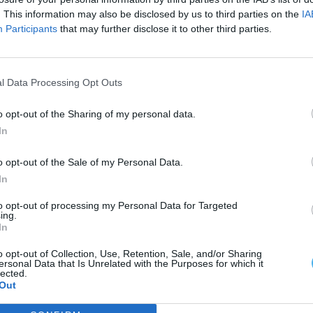
lidade.
. This information may also be disclosed by us to third parties on the
IA
Participants
that may further disclose it to other third parties.
es desempenha um papel essencial na formação dos
l Data Processing Opt Outs
a vitória “é mais do que um êxito individual”.
o opt-out of the Sharing of my personal data.
a dos valores e competências transmitidos
In
cadémica, rigor militar e mérito desportivo.
o opt-out of the Sale of my Personal Data.
In
to opt-out of processing my Personal Data for Targeted
ing.
In
o opt-out of Collection, Use, Retention, Sale, and/or Sharing
ersonal Data that Is Unrelated with the Purposes for which it
lected.
Out