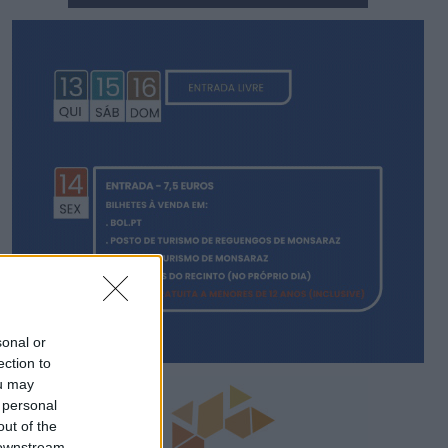
sonal or
ection to
ou may
 personal
out of the
 downstream