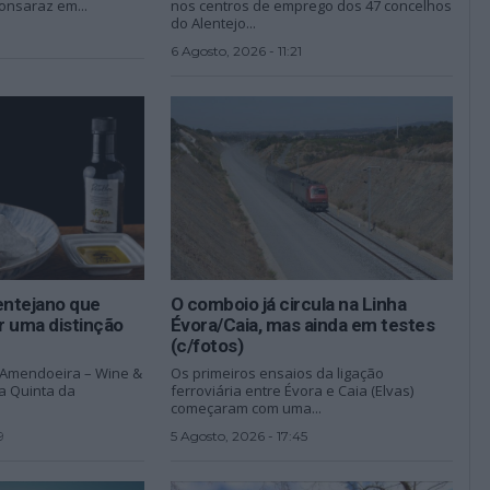
nsaraz em...
nos centros de emprego dos 47 concelhos
do Alentejo...
6 Agosto, 2026 - 11:21
entejano que
O comboio já circula na Linha
r uma distinção
Évora/Caia, mas ainda em testes
(c/fotos)
D’Amendoeira – Wine &
Os primeiros ensaios da ligação
na Quinta da
ferroviária entre Évora e Caia (Elvas)
começaram com uma...
9
5 Agosto, 2026 - 17:45