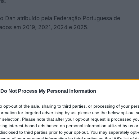
is.
mo Dan atribuído pela Federação Portuguesa de
çados em 2019, 2021, 2024 e 2025.
-
Do Not Process My Personal Information
to opt-out of the sale, sharing to third parties, or processing of your per
formation for targeted advertising by us, please use the below opt-out s
r selection. Please note that after your opt-out request is processed y
a um resultado que marcou gerações: o 7º lugar nos
eing interest-based ads based on personal information utilized by us or
disclosed to third parties prior to your opt-out. You may separately opt-
 de -63 kg. Este feito consolidou o seu estatuto
losure of your personal information by third parties on the IAB’s list of