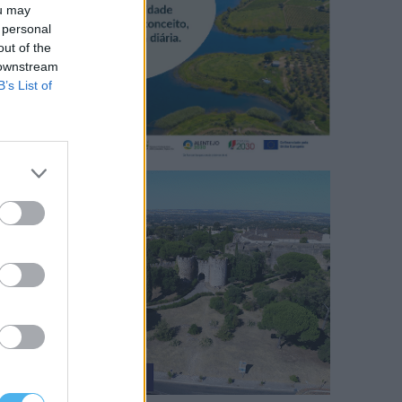
ou may
 personal
out of the
 downstream
B’s List of