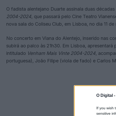
O fadista alentejano Duarte assinala duas décadas
2004-2024
, que passará pelo Cine Teatro Vianen
nova sala do Coliseu Club, em Lisboa, no dia 11 de
No concerto em Viana do Alentejo, inserido nas c
subirá ao palco às 21h30. Em Lisboa, apresentará 
intitulado
Venham Mais Vinte 2004-2024
, acompa
portuguesa), João Filipe (viola de fado) e Carlos 
O Digital 
If you wish 
sensitive in