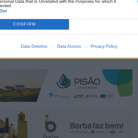
ersonal Data that Is Unrelated with the Purposes for which it
lected.
Out
CONFIRM
Data Deletion
Data Access
Privacy Policy