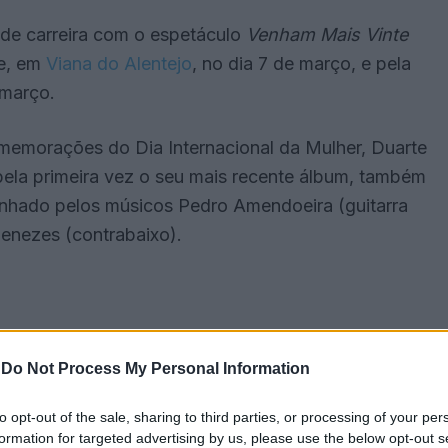
 de carreira com o espetáculo
Venham Mais Vinte
se, em
Viana do Alentejo
, no dia 7 de março, e pela
 março.
omemorações do Dia Internacional da Mulher, Duarte
pela primeira vez o seu mais recente álbum, também
nhado pelos músicos Pedro Amendoeira (guitarra
Menezes (contrabaixo).
-
Do Not Process My Personal Information
to opt-out of the sale, sharing to third parties, or processing of your per
formation for targeted advertising by us, please use the below opt-out s