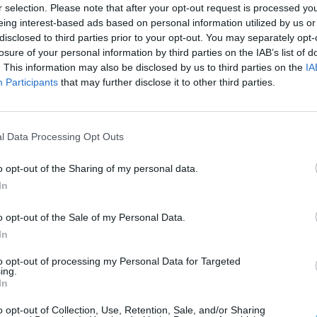
r selection. Please note that after your opt-out request is processed y
eing interest-based ads based on personal information utilized by us or
disclosed to third parties prior to your opt-out. You may separately opt-
losure of your personal information by third parties on the IAB’s list of
. This information may also be disclosed by us to third parties on the
IA
visitando temas icónicos como
Reviravolta
e
Maria da
Participants
that may further disclose it to other third parties.
gens musicais. Além de recuperar composições
 novas sonoridades que cruzam o fado com
, bossa nova e folk.
l Data Processing Opt Outs
o opt-out of the Sharing of my personal data.
pretação e pela escolha criteriosa dos temas que
In
uturo sem perder de vista as raízes do fado e da
o opt-out of the Sale of my Personal Data.
In
do em novembro de 2024
to opt-out of processing my Personal Data for Targeted
ing.
In
o opt-out of Collection, Use, Retention, Sale, and/or Sharing