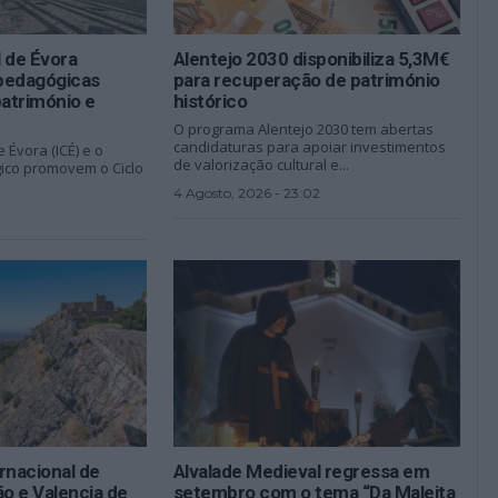
l de Évora
Alentejo 2030 disponibiliza 5,3M€
pedagógicas
para recuperação de património
património e
histórico
O programa Alentejo 2030 tem abertas
candidaturas para apoiar investimentos
e Évora (ICÉ) e o
de valorização cultural e...
ico promovem o Ciclo
4 Agosto, 2026 - 23:02
ernacional de
Alvalade Medieval regressa em
o e Valencia de
setembro com o tema “Da Maleita