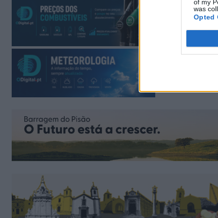
of my P
was col
Opted 