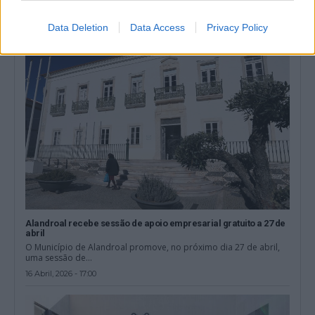
lançou o concurso público para...
2 Junho, 2026 - 15:00
Data Deletion
Data Access
Privacy Policy
Alandroal recebe sessão de apoio empresarial gratuito a 27 de
abril
O Município de Alandroal promove, no próximo dia 27 de abril,
uma sessão de...
16 Abril, 2026 - 17:00