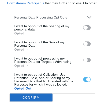
Downstream Participants
that may further disclose it to other
third parties.
Évora: PACT lança concurso de 530 mil euros para criar
Gaming Hub Évora financiado pelo PRR
O Parque do Alentejo de Ciência e Tecnologia (PACT), em Évora,
Personal Data Processing Opt Outs
lançou um concurso...
3 Junho, 2026 - 10:30
I want to opt-out of the Sharing of my
personal data.
Opted In
I want to opt-out of the Sale of my
Personal Data.
Opted In
I want to opt-out of processing my
Personal Data for Targeted Advertising.
Opted In
I want to opt-out of Collection, Use,
Retention, Sale, and/or Sharing of my
Personal Data that Is Unrelated with the
Purposes for which it was collected.
Opted Out
ADRAL volta a lançar concurso para construção da
Aceleradora Rui Nabeiro em Évora, agora de 2,2M€
CONFIRM
A ADRAL – Agência de Desenvolvimento Regional do Alentejo