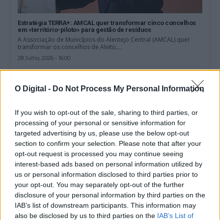
Estratégia TERRA+: AMCAL quer transformar cinco concelhos
em «território-piloto» para gestão de resíduos
A Associação de Municípios do Alentejo Central (AMCAL) quer
transformar os concelhos de Alvito,...
28 Julho, 2026 - 16:00
O Digital -
Do Not Process My Personal Information
If you wish to opt-out of the sale, sharing to third parties, or
processing of your personal or sensitive information for
targeted advertising by us, please use the below opt-out
section to confirm your selection. Please note that after your
opt-out request is processed you may continue seeing
interest-based ads based on personal information utilized by
us or personal information disclosed to third parties prior to
your opt-out. You may separately opt-out of the further
disclosure of your personal information by third parties on the
Recolha seletiva aumenta nos cinco concelhos abrangidos
IAB’s list of downstream participants. This information may
pela AMCAL
also be disclosed by us to third parties on the
IAB’s List of
A Associação de Municípios do Alentejo Central (AMCAL) registou,