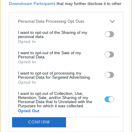
Downstream Participants
that may further disclose it to other
no primeiro semestre de 2026,...
third parties.
15 Julho, 2026 - 16:02
Personal Data Processing Opt Outs
I want to opt-out of the Sharing of my
personal data.
Opted In
I want to opt-out of the Sale of my
Personal Data.
Opted In
I want to opt-out of processing my
Personal Data for Targeted Advertising.
Opted In
I want to opt-out of Collection, Use,
Recolha seletiva de embalagens cresce apenas 0,9% e deixa
Retention, Sale, and/or Sharing of my
Portugal longe das metas da reciclagem
Personal Data that Is Unrelated with the
Purposes for which it was collected.
O ritmo de crescimento da recolha seletiva de embalagens em
Opted Out
Portugal abrandou significativamente no...
15 Julho, 2026 - 10:32
CONFIRM