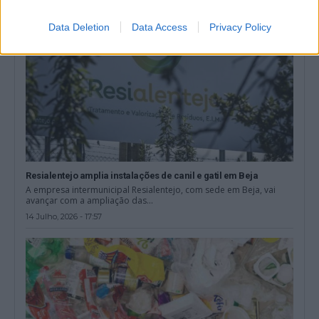
Data Deletion
Data Access
Privacy Policy
Resialentejo amplia instalações de canil e gatil em Beja
A empresa intermunicipal Resialentejo, com sede em Beja, vai
avançar com a ampliação das...
14 Julho, 2026 - 17:57