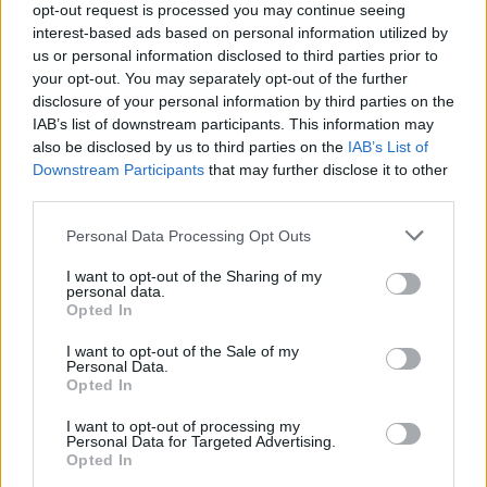
utentes sem médico de...
opt-out request is processed you may continue seeing
3 Agosto, 2026 - 18:00
interest-based ads based on personal information utilized by
us or personal information disclosed to third parties prior to
your opt-out. You may separately opt-out of the further
disclosure of your personal information by third parties on the
IAB’s list of downstream participants. This information may
also be disclosed by us to third parties on the
IAB’s List of
Downstream Participants
that may further disclose it to other
third parties.
Personal Data Processing Opt Outs
I want to opt-out of the Sharing of my
personal data.
Opted In
Eclipse total do Sol vai transformar o dia em noite em Portugal a
I want to opt-out of the Sale of my
12 de agosto
Personal Data.
Opted In
Portugal vai assistir, a 12 de agosto, a um eclipse total do Sol.
Durante...
I want to opt-out of processing my
30 Julho, 2026 - 18:30
Personal Data for Targeted Advertising.
Opted In