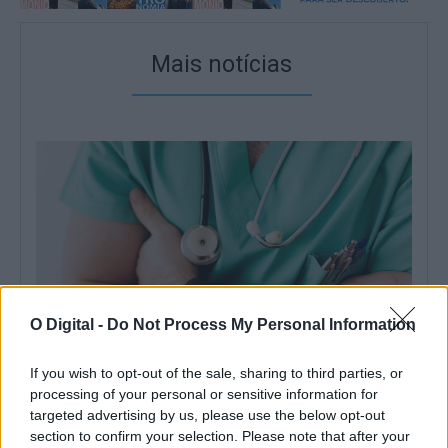
Mais notícias
O Digital -
Do Not Process My Personal Information
If you wish to opt-out of the sale, sharing to third parties, or
processing of your personal or sensitive information for
Alentejo termina primeiro semestre de 2026 com quase 95 mil
targeted advertising by us, please use the below opt-out
utentes sem médico de família
section to confirm your selection. Please note that after your
O Alentejo terminou o primeiro semestre de 2026 com 94.908