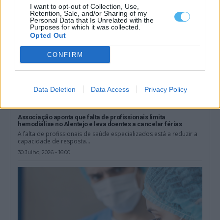
I want to opt-out of Collection, Use,
Retention, Sale, and/or Sharing of my
Personal Data that Is Unrelated with the
Purposes for which it was collected.
Opted Out
CONFIRM
Data Deletion
Data Access
Privacy Policy
Associação aponta que falta de profissionais limita
hemodiálise no Alentejo e leva doentes a cancelar férias
A falta de profissionais de saúde especializados está a reduzir a
capacidade de resposta...
30 Julho, 2026 - 16:00