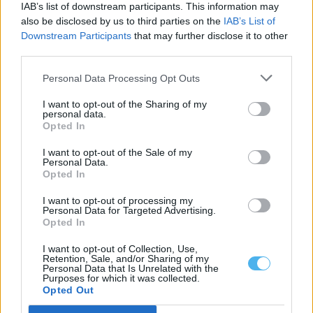
ligeiros durante os desacatos registados ao...
IAB’s list of downstream participants. This information may
also be disclosed by us to third parties on the
IAB’s List of
7 Agosto, 2026 - 08:37
Downstream Participants
that may further disclose it to other
third parties.
Personal Data Processing Opt Outs
I want to opt-out of the Sharing of my
personal data.
Opted In
I want to opt-out of the Sale of my
Personal Data.
Opted In
I want to opt-out of processing my
Personal Data for Targeted Advertising.
Opted In
Évora acolhe edição de 2026 do Summit GO4TRAVEL
Évora vai receber o Summit GO4TRAVEL 2026 entre os dias 13 e
I want to opt-out of Collection, Use,
15 de...
Retention, Sale, and/or Sharing of my
6 Agosto, 2026 - 15:28
Personal Data that Is Unrelated with the
Purposes for which it was collected.
Opted Out