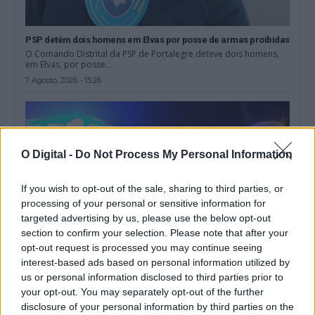
PSP detém dois homens em Elvas por posse de armas proibidas
O Comando Distrital da PSP de Portalegre deteve dois homens,
em Elvas, por posse...
7 Agosto, 2026 - 15:26
O Digital -
Do Not Process My Personal Information
If you wish to opt-out of the sale, sharing to third parties, or
processing of your personal or sensitive information for
targeted advertising by us, please use the below opt-out
section to confirm your selection. Please note that after your
opt-out request is processed you may continue seeing
interest-based ads based on personal information utilized by
us or personal information disclosed to third parties prior to
Militar da GNR ferido e ameaçado de morte durante desacatos
your opt-out. You may separately opt-out of the further
em Estremoz
disclosure of your personal information by third parties on the
Um militar da Guarda Nacional Republicana sofreu ferimentos