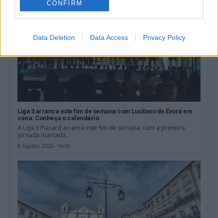
CONFIRM
Data Deletion
Data Access
Privacy Policy
Liga 3 arranca este fim de semana com Lusitano de Évora em
cena: Conheça o calendário
A Liga 3 Placard arranca este fim de semana, com a primeira
jornada marcada...
6 Agosto, 2026 - 14:51