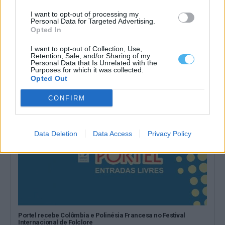
I want to opt-out of processing my
Personal Data for Targeted Advertising.
Opted In
Calor e milhares de pessoas marcam primeiro dia das Festas
do Povo de Campo Maior
O calor abrasador marcou o primeiro dia das Festas do Povo de
I want to opt-out of Collection, Use,
Retention, Sale, and/or Sharing of my
Campo Maior,...
Personal Data that Is Unrelated with the
10 Agosto, 2026 - 09:42
Purposes for which it was collected.
Opted Out
CONFIRM
Data Deletion
Data Access
Privacy Policy
Portel recebe Colômbia e Polinésia Francesa no Festival
Internacional de Folclore