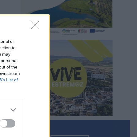
sonal or
ection to
ou may
 personal
out of the
 downstream
B’s List of