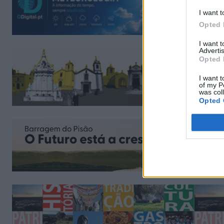
I want t
Opted 
I want 
Advertis
Opted 
I want t
of my P
was col
Opted 