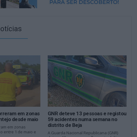
otícias
orreram em zonas
GNR deteve 13 pessoas e registou
ntejo desde maio
59 acidentes numa semana no
distrito de Beja
ram em zonas
o entre 1 de maio e
A Guarda Nacional Republicana (GNR)