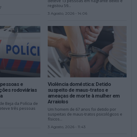
deteve 13 pessoas em flagrante delito e
registou 59...
7
3 Agosto, 2026 - 14:06
 pessoas e
Violência doméstica: Detido
ações rodoviárias
suspeito de maus-tratos e
ja
ameaças de morte à mulher em
Arraiolos
de Beja da Polícia de
eteve três pessoas
Um homem de 67 anos foi detido por
suspeitas de maus-tratos psicológicos e
físicos...
3 Agosto, 2026 - 11:43