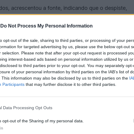
dos, acrescentou a fonte, indicando que o despiste,
nteceu ao quilómetro 109,200 da EN4, no concelho de
-
Do Not Process My Personal Information
to opt-out of the sale, sharing to third parties, or processing of your per
 Nacional de Emergência Médica (INEM).
formation for targeted advertising by us, please use the below opt-out s
r selection. Please note that after your opt-out request is processed y
bilizam 21 operacionais e sete veículos, dos
eing interest-based ads based on personal information utilized by us or
disclosed to third parties prior to your opt-out. You may separately opt-
losure of your personal information by third parties on the IAB’s list of
. This information may also be disclosed by us to third parties on the
IA
Participants
that may further disclose it to other third parties.
l Data Processing Opt Outs
o opt-out of the Sharing of my personal data.
In