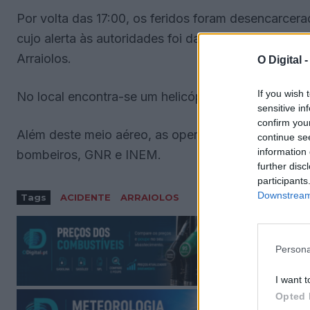
Por volta das 17:00, os feridos foram desencarcera
cujo alerta às autoridades foi dado às 16:26, aco
Arraiolos.
O Digital 
If you wish 
No local encontra-se um helicóptero do Instituto
sensitive in
confirm you
Além deste meio aéreo, as operações de socorro mo
continue se
information 
bombeiros, GNR e INEM.
further disc
participants
Downstream 
Tags
ACIDENTE
ARRAIOLOS
Persona
I want t
Opted 