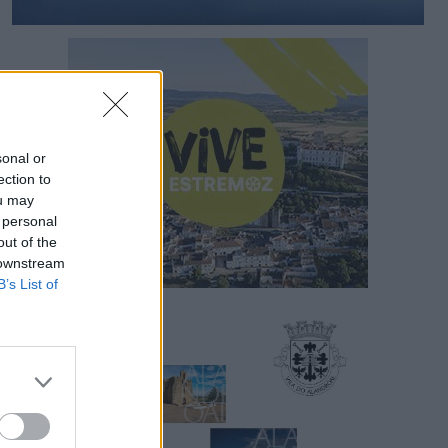
sonal or
ection to
ou may
 personal
out of the
 downstream
B’s List of