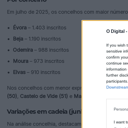
Em julho de 2025, os concelhos com maior número
Évora
– 1.403 inscritos
O Digital 
Beja
– 1.190 inscritos
If you wish 
Odemira
– 988 inscritos
sensitive in
confirm you
Moura
– 973 inscritos
continue se
information 
Elvas
– 910 inscritos
further disc
participants
Downstream 
Nos concelhos com menor expressão, os valores m
(50)
,
Castelo de Vide (51)
e
Marvão (61)
.
Persona
Variações em cadeia (junho → julho 2025
I want t
Na análise concelhia, destacam-se as subidas em