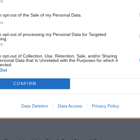
In
es descidas ocorreram em
Ponte de Sôr
(−52),
ncos
e
Portel
(ambos −14).
o opt-out of the Sale of my Personal Data.
In
o 2025)
to opt-out of processing my Personal Data for Targeted
ing.
 verificaram-se em
Odemira
(−282),
Évora
(−135),
In
Beja
(−42).
o opt-out of Collection, Use, Retention, Sale, and/or Sharing
ersonal Data that Is Unrelated with the Purposes for which it
lected.
ivos ocorreram em
Moura
(+125),
Santiago do
Out
lmodôvar
(+51). Também
Sines
(+43) e
Alcácer do
CONFIRM
es entre concelhos, o número global de
Data Deletion
Data Access
Privacy Policy
nte estável há um ano
, situando-se sempre acima