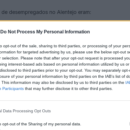
 de desempregados no Alentejo eram:
-
Do Not Process My Personal Information
to opt-out of the sale, sharing to third parties, or processing of your per
formation for targeted advertising by us, please use the below opt-out s
r selection. Please note that after your opt-out request is processed y
eing interest-based ads based on personal information utilized by us or
disclosed to third parties prior to your opt-out. You may separately opt-
losure of your personal information by third parties on the IAB’s list of
. This information may also be disclosed by us to third parties on the
IA
Participants
that may further disclose it to other third parties.
ais baixos registaram-se em
Arronches (46)
,
Mora
l Data Processing Opt Outs
)
o opt-out of the Sharing of my personal data.
Vendas Novas
(+63),
Mértola
(+44),
Aljustrel
(+42),