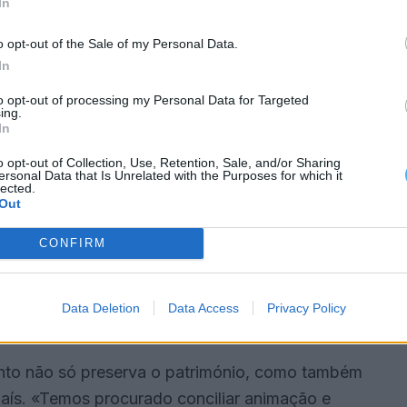
In
o opt-out of the Sale of my Personal Data.
In
 do grupo de reabilitação do património edificado,
ue combina alojamento, cultura e atividades
to opt-out of processing my Personal Data for Targeted
ing.
, promove a história do cavalo lusitano e das
In
ências ligadas à arte equestre e ao enoturismo.
o opt-out of Collection, Use, Retention, Sale, and/or Sharing
ersonal Data that Is Unrelated with the Purposes for which it
lected.
o do Património
Out
 das principais apostas do Grupo Vila Galé, que,
CONFIRM
os históricos em hotéis, contribuindo para o
regiões do país. «Demos dinamismo, criámos riqueza
Data Deletion
Data Access
Privacy Policy
ento não só preserva o património, como também
 país. «Temos procurado conciliar animação e