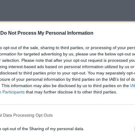
-
Do Not Process My Personal Information
to opt-out of the sale, sharing to third parties, or processing of your per
e o Papel do Turismo
formation for targeted advertising by us, please use the below opt-out s
r selection. Please note that after your opt-out request is processed y
em 2020, com a inauguração do hotel Vila Galé
eing interest-based ads based on personal information utilized by us or
ter, uma das mais antigas coudelarias do mundo,
disclosed to third parties prior to your opt-out. You may separately opt-
losure of your personal information by third parties on the IAB’s list of
bertura, a unidade teve de encerrar devido à
. This information may also be disclosed by us to third parties on the
IA
ação previsto para o local.
Participants
that may further disclose it to other third parties.
também de nunca conseguirmos realizar o projeto
ta coudelaria», recordou Jorge Rebelo de Almeida.
l Data Processing Opt Outs
a das Lezírias, o empresário considera que foi
o opt-out of the Sharing of my personal data.
je, ao fim destes anos todos, conseguimos ver este