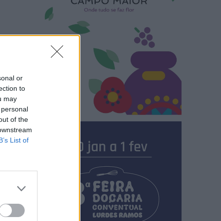
sonal or
ection to
ou may
 personal
out of the
 downstream
B’s List of