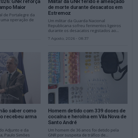
2026: GNR reforça
Militar da GNR ferido e ameaçado
ampo Maior
de morte durante desacatos em
Estremoz
l de Portalegre da
r uma operação de
Um militar da Guarda Nacional
Republicana sofreu ferimentos ligeiros
durante os desacatos registados ao...
7 Agosto, 2026 - 08:37
não saber como
Homem detido com 339 doses de
ado recebeu arma
cocaína e heroína em Vila Nova de
Santo André
do Adjunto e da
Um homem de 36 anos foi detido pela
na, Paulo Simões
GNR por suspeita de tráfico de...