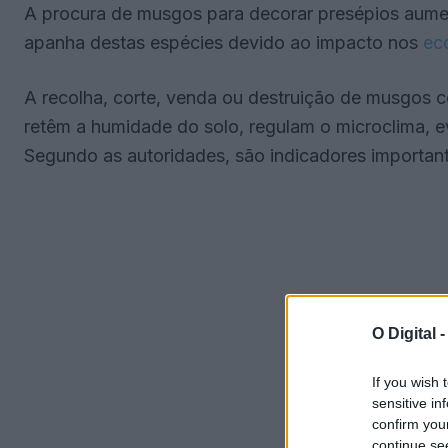
A procura de musgos para decorar presépios aume
apanha destas espécies devido ao impacto nos
ec
A recolha, corte, venda ou destruição de musgos c
retêm a humidade do solo, regulam o microclima, e
Segundo as autoridades, são indicadores important
O Digital 
If you wish 
sensitive in
confirm you
continue se