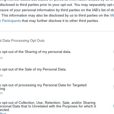
disclosed to third parties prior to your opt-out. You may separately opt-
ina que estas ações constituem contraordenações
losure of your personal information by third parties on the IAB’s list of
os relevantes na flora ou em habitats protegidos,
. This information may also be disclosed by us to third parties on the
IA
Participants
that may further disclose it to other third parties.
ustentáveis. Entre as opções sugeridas estão
l Data Processing Opt Outs
egidos ou peças reaproveitadas de anos anteriores.
o opt-out of the Sharing of my personal data.
za e do Ambiente, desenvolve ações de
In
a reforça a importância do cumprimento da lei e da
o opt-out of the Sale of my Personal Data.
ue a proteção dos ecossistemas é uma
In
to opt-out of processing my Personal Data for Targeted
ing.
In
o opt-out of Collection, Use, Retention, Sale, and/or Sharing
ersonal Data that Is Unrelated with the Purposes for which it
lected.