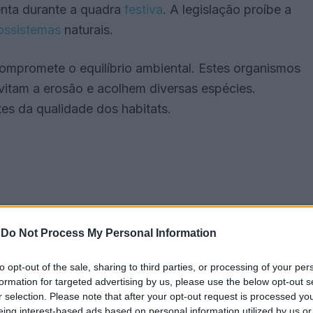
nta durante a quadra
festiva
. A legislação proíbe a
ossistemas
naturais.
ompromete o equilíbrio ambiental. Estes organismos
vitam a erosão e acolhem diversas espécies.
es da qualidade dos habitats.
-
Do Not Process My Personal Information
to opt-out of the sale, sharing to third parties, or processing of your per
formation for targeted advertising by us, please use the below opt-out s
r selection. Please note that after your opt-out request is processed y
eing interest-based ads based on personal information utilized by us or