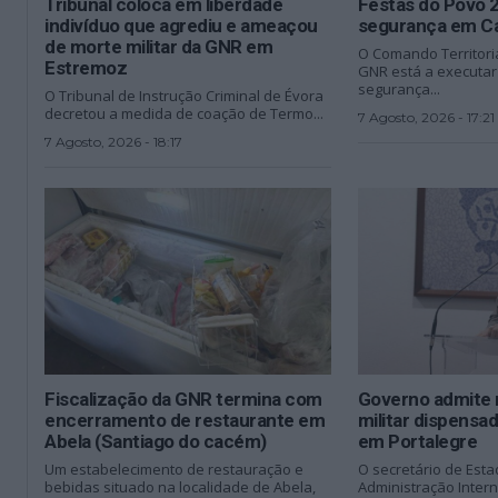
Tribunal coloca em liberdade
Festas do Povo 
indivíduo que agrediu e ameaçou
segurança em C
de morte militar da GNR em
O Comando Territoria
Estremoz
GNR está a executa
segurança...
O Tribunal de Instrução Criminal de Évora
decretou a medida de coação de Termo...
7 Agosto, 2026 - 17:21
7 Agosto, 2026 - 18:17
Fiscalização da GNR termina com
Governo admite 
encerramento de restaurante em
militar dispens
Abela (Santiago do cacém)
em Portalegre
Um estabelecimento de restauração e
O secretário de Esta
bebidas situado na localidade de Abela,
Administração Inter