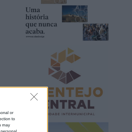
sonal or
ection to
ou may
 personal