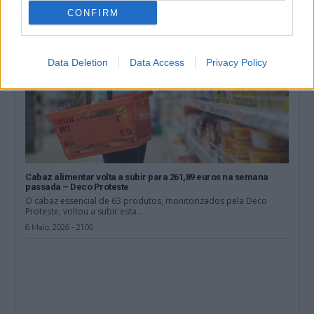
CONFIRM
Data Deletion
Data Access
Privacy Policy
Cabaz alimentar volta a subir para 261,89 euros na semana
passada – Deco Proteste
O cabaz essencial de 63 produtos, monitorizados pela Deco
Proteste, voltou a subir esta...
6 Maio, 2026 - 21:00