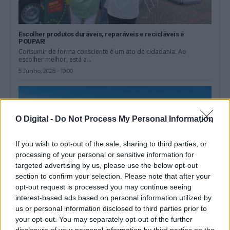
Escolher produtos duráveis, reparáveis e recicláveis é
POUPAR!
Consumir de forma consciente é um ato de cidadania. Ao
escolher melhor, está a...
5 Junho, 2026 - 10:00
O Digital -
Do Not Process My Personal Information
If you wish to opt-out of the sale, sharing to third parties, or
processing of your personal or sensitive information for
targeted advertising by us, please use the below opt-out
section to confirm your selection. Please note that after your
opt-out request is processed you may continue seeing
interest-based ads based on personal information utilized by
us or personal information disclosed to third parties prior to
your opt-out. You may separately opt-out of the further
Prémios DECO: Avis conquista distinção nacional e Alentejo
soma três reconhecimentos