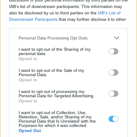
disclosure of your personal information by third parties on the
O Alentejo voltou a marcar presença entre os projetos
IAB’s list of downstream participants. This information may
distinguidos pela DECO na terceira...
also be disclosed by us to third parties on the
IAB’s List of
3 Junho, 2026 - 21:00
Downstream Participants
that may further disclose it to other
third parties.
Personal Data Processing Opt Outs
I want to opt-out of the Sharing of my
personal data.
Opted In
I want to opt-out of the Sale of my
Personal Data.
Opted In
I want to opt-out of processing my
Personal Data for Targeted Advertising.
Opted In
Consumidor esclarecido fica mais bem servido!
I want to opt-out of Collection, Use,
As contas da casa incluem serviços públicos essenciais como
Retention, Sale, and/or Sharing of my
água, eletricidade, gás, telecomunicações, saneamento...
Personal Data that Is Unrelated with the
2 Junho, 2026 - 09:50
Purposes for which it was collected.
Opted Out