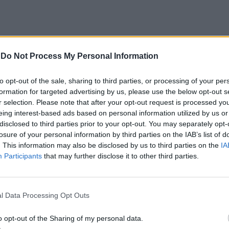
-
Do Not Process My Personal Information
GUESES?
to opt-out of the sale, sharing to third parties, or processing of your per
formation for targeted advertising by us, please use the below opt-out s
ncy
debruçou-se sobre os segredos das escolhas
r selection. Please note that after your opt-out request is processed y
 mais cobiçados e o preço da sua liberdade. É uma
eing interest-based ads based on personal information utilized by us or
disclosed to third parties prior to your opt-out. You may separately opt-
teira dançam um tango delicado e em que cada euro
losure of your personal information by third parties on the IAB’s list of
estimáveis. A
Holidu
, com a sua análise
. This information may also be disclosed by us to third parties on the
IA
obre os padrões de
viagem
e as tendências de
Participants
that may further disclose it to other third parties.
l Data Processing Opt Outs
o opt-out of the Sharing of my personal data.