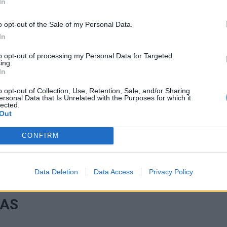
TAL
In
o opt-out of the Sale of my Personal Data.
ismo de Portugal. As
cidades
que respiram história e
In
o as estrelas incontestáveis das pesquisas
to opt-out of processing my Personal Data for Targeted
 arquitetura que sussurra contos antigos,
ing.
oite
. Já a capital,
Lisboa
, com as sete colinas e a luz
In
o
193 € por noite
.
o opt-out of Collection, Use, Retention, Sale, and/or Sharing
ersonal Data that Is Unrelated with the Purposes for which it
lected.
Out
vasão. No coração do Alentejo, aninhada entre
tramos uma joia escondida que se revelou o
destino
CONFIRM
€ por noite
:
Mértola
. A procura por experiências
rística pode ter influenciado esta tendência,
Data Deletion
Data Access
Privacy Policy
r descoberto.
IAS