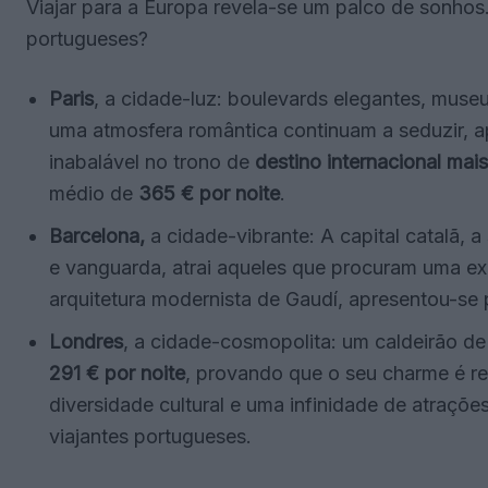
Viajar para a Europa revela-se um palco de sonhos
portugueses?
Paris
, a cidade-luz: boulevards elegantes, museus
uma atmosfera romântica continuam a seduzir, a
inabalável no trono de
destino internacional mai
médio de
365 € por noite
.
Barcelona,
a cidade-vibrante: A capital catalã, a
e vanguarda, atrai aqueles que procuram uma exp
arquitetura modernista de Gaudí, apresentou-se
Londres
, a cidade-cosmopolita: um caldeirão de
291 € por noite
, provando que o seu charme é res
diversidade cultural e uma infinidade de atraçõe
viajantes portugueses.