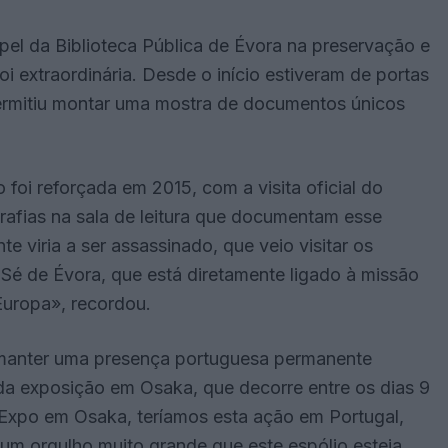
el da Biblioteca Pública de Évora na preservação e
oi extraordinária. Desde o início estiveram de portas
permitiu montar uma mostra de documentos únicos
 foi reforçada em 2015, com a visita oficial do
grafias na sala de leitura que documentam esse
e viria a ser assassinado, que veio visitar os
Sé de Évora, que está diretamente ligado à missão
Europa», recordou.
manter uma presença portuguesa permanente
 da exposição em Osaka, que decorre entre os dias 9
 Expo em Osaka, teríamos esta ação em Portugal,
um orgulho muito grande que este espólio esteja