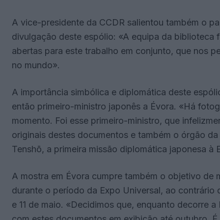
A vice-presidente da CCDR salientou também o pap
divulgação deste espólio: «A equipa da biblioteca f
abertas para este trabalho em conjunto, que nos 
no mundo».
A importância simbólica e diplomática deste espólio
então primeiro-ministro japonês a Évora. «Há foto
momento. Foi esse primeiro-ministro, que infelizment
originais destes documentos e também o órgão da 
Tenshō, a primeira missão diplomática japonesa à 
A mostra em Évora cumpre também o objetivo de 
durante o período da Expo Universal, ao contrário
e 11 de maio. «Decidimos que, enquanto decorre a
com estes documentos em exibição até outubro. É 