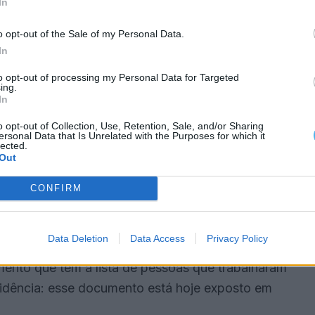
In
ntigo e são datados entre 1583 e 1587. Estavam
razido para Portugal pelos jesuítas, possivelmente
o opt-out of the Sale of my Personal Data.
PE. «Aqui na biblioteca há uma fita com uma
In
bo», referiu Ana Paula Amendoeira.
to opt-out of processing my Personal Data for Targeted
ing.
In
s documentos, produzidas com o apoio de mecenato
 Hirohito, que foi responsável por captar esse
o opt-out of Collection, Use, Retention, Sale, and/or Sharing
ersonal Data that Is Unrelated with the Purposes for which it
lected.
ntos, mas também para criar estas réplicas,
Out
CONFIRM
nalectos de Confúcio
, a tradução do catecismo do
suítas, um memorando com a lista de trabalhadores
Data Deletion
Data Access
Privacy Policy
onstrução de um biombo para oferta ao Arcebispo de
mento que tem a lista de pessoas que trabalharam
idência: esse documento está hoje exposto em