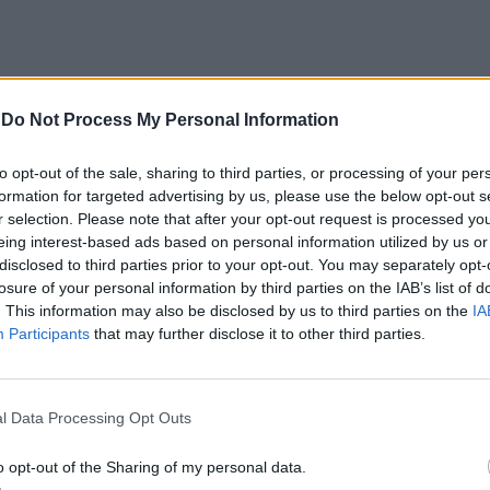
-
Do Not Process My Personal Information
, vice-presidente da CCDR Alentejo com a pasta da
to opt-out of the sale, sharing to third parties, or processing of your per
ora «tem também esse simbolismo que gostávamos
formation for targeted advertising by us, please use the below opt-out s
r selection. Please note that after your opt-out request is processed y
ção paralela à representação do Alentejo na Expo de
eing interest-based ads based on personal information utilized by us or
disclosed to third parties prior to your opt-out. You may separately opt-
losure of your personal information by third parties on the IAB’s list of
. This information may also be disclosed by us to third parties on the
IA
dar visibilidade à riqueza patrimonial da região:
Participants
that may further disclose it to other third parties.
o Japão. Estabelecemos laços que não foram apenas
plomáticos. Estes documentos representam isso
or histórico único».
l Data Processing Opt Outs
mbos», foram encontrados no século XX dentro de
o opt-out of the Sharing of my personal data.