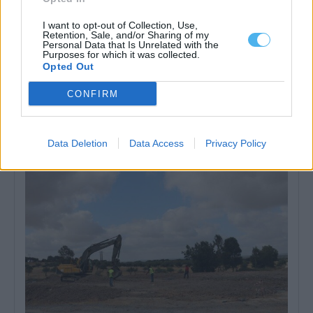
I want to opt-out of Collection, Use,
Retention, Sale, and/or Sharing of my
Personal Data that Is Unrelated with the
Purposes for which it was collected.
Opted Out
Prisão preventiva para suspeito de abusos sexuais de crianças
em Castro Verde
CONFIRM
O homem detido pela Polícia Judiciária (PJ) por suspeitas de
abusos sexuais e maus-tratos...
31 Julho, 2026 - 14:21
Data Deletion
Data Access
Privacy Policy