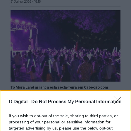
31 Julho, 2026 - 18:16
To Mora Land arranca esta sexta-feira em Cabeção com
concertos de rock e DJ
O To Mora Land 2026 começa esta sexta-feira, 31 de julho, no
O Digital -
Do Not Process My Personal Information
Parque Ecológico...
31 Julho, 2026 - 17:19
If you wish to opt-out of the sale, sharing to third parties, or
processing of your personal or sensitive information for
targeted advertising by us, please use the below opt-out