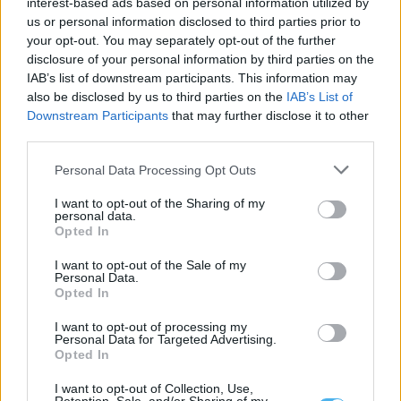
interest-based ads based on personal information utilized by
us or personal information disclosed to third parties prior to
your opt-out. You may separately opt-out of the further
disclosure of your personal information by third parties on the
IAB’s list of downstream participants. This information may
O comboio já circula na Linha Évora/Caia, mas ainda em testes
also be disclosed by us to third parties on the
IAB’s List of
(c/fotos)
Downstream Participants
that may further disclose it to other
Os primeiros ensaios da ligação ferroviária entre Évora e Caia
third parties.
(Elvas) começaram com uma...
5 Agosto, 2026 - 17:45
Personal Data Processing Opt Outs
I want to opt-out of the Sharing of my
personal data.
Opted In
I want to opt-out of the Sale of my
Personal Data.
Opted In
I want to opt-out of processing my
Personal Data for Targeted Advertising.
Opted In
I want to opt-out of Collection, Use,