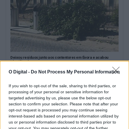
Deixou resíduos junto aos contentores em Évora e acabou
identificado
A Câmara Municipal de Évora identificou um cidadão que se
encontrava a depositar resíduos...
O Digital -
Do Not Process My Personal Information
8 Agosto, 2026 - 09:00
If you wish to opt-out of the sale, sharing to third parties, or
processing of your personal or sensitive information for
targeted advertising by us, please use the below opt-out
section to confirm your selection. Please note that after your
opt-out request is processed you may continue seeing
interest-based ads based on personal information utilized by
us or personal information disclosed to third parties prior to
your opt-out. You may separately opt-out of the further