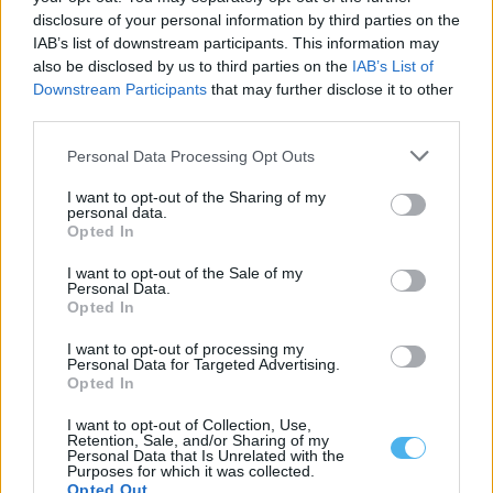
disclosure of your personal information by third parties on the
IAB’s list of downstream participants. This information may
also be disclosed by us to third parties on the
IAB’s List of
Downstream Participants
that may further disclose it to other
third parties.
ASAE encerra dois restaurantes e zona de refeições de centro
comercial em Évora
Personal Data Processing Opt Outs
A Autoridade de Segurança Alimentar e Económica (ASAE)
determinou a suspensão da atividade de...
I want to opt-out of the Sharing of my
8 Agosto, 2026 - 00:31
personal data.
Opted In
I want to opt-out of the Sale of my
Personal Data.
Opted In
I want to opt-out of processing my
Personal Data for Targeted Advertising.
Opted In
I want to opt-out of Collection, Use,
Retention, Sale, and/or Sharing of my
Personal Data that Is Unrelated with the
Purposes for which it was collected.
Opted Out