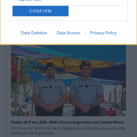
Tribunal coloca em liberdade indivíduo que agrediu e ameaçou
CONFIRM
de morte militar da GNR em Estremoz
O Tribunal de Instrução Criminal de Évora decretou a medida de
coação de Termo...
7 Agosto, 2026 - 18:17
Data Deletion
Data Access
Privacy Policy
Festas do Povo 2026: GNR reforça segurança em Campo Maior
O Comando Territorial de Portalegre da GNR está a executar uma
operação de segurança...