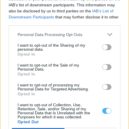
IAB’s list of downstream participants. This information may
also be disclosed by us to third parties on the
IAB’s List of
RodOdemira: Há uma plataforma gratuita que centraliza
Downstream Participants
that may further disclose it to other
informação sobre os transportes no concelho
A RodOdemira é uma plataforma gratuita que centraliza
third parties.
informação sobre os transportes no concelho...
6 Agosto, 2026 - 12:48
Personal Data Processing Opt Outs
I want to opt-out of the Sharing of my
personal data.
Opted In
I want to opt-out of the Sale of my
Personal Data.
Opted In
I want to opt-out of processing my
Personal Data for Targeted Advertising.
Opted In
I want to opt-out of Collection, Use,
Retention, Sale, and/or Sharing of my
Personal Data that Is Unrelated with the
Purposes for which it was collected.
Desemprego no Alentejo diminuiu 22,5% no primeiro semestre
Opted Out
de 2026: conheça os dados por concelho
O número de desempregados inscritos nos centros de emprego