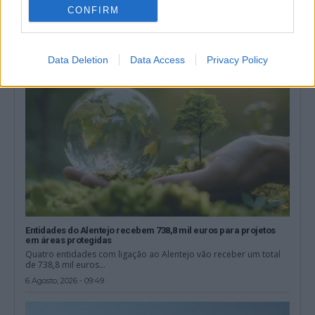
dos 47 concelhos do Alentejo...
CONFIRM
6 Agosto, 2026 - 11:21
Data Deletion
Data Access
Privacy Policy
Entidades do Alentejo recebem 738,8 mil euros para projetos
em áreas protegidas
Quatro entidades com ligação ao Alentejo vão receber um total
de 738,8 mil euros...
6 Agosto, 2026 - 09:49