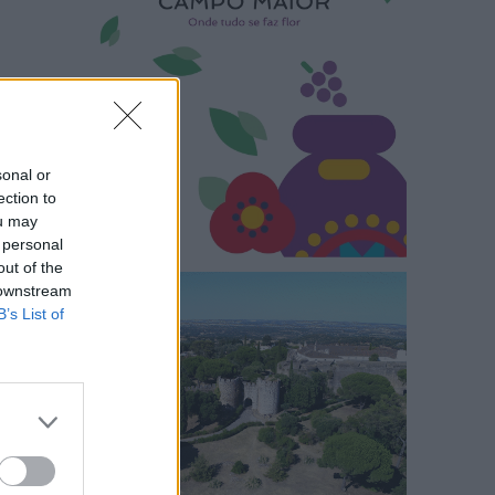
sonal or
ection to
ou may
 personal
out of the
 downstream
B’s List of