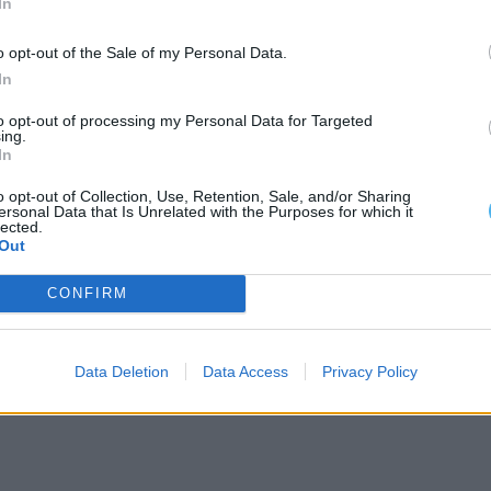
In
adamente através da adoção de comportamentos
o opt-out of the Sale of my Personal Data.
In
de infrações/n.º de veículos fiscalizados) dos
to opt-out of processing my Personal Data for Targeted
ing.
com outros radares não publicitados -, com 0,55%
In
por cada 1.000 fiscalizados.
o opt-out of Collection, Use, Retention, Sale, and/or Sharing
ersonal Data that Is Unrelated with the Purposes for which it
lected.
co meses de 2024, chegou aos 0,29%.
Out
CONFIRM
ia em que se assinala o oitavo aniversário do
Data Deletion
Data Access
Privacy Policy
strito de Beja, Évora e Setúbal, ficando para já de