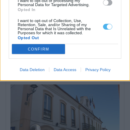
I want to opt-out of processing my
Personal Data for Targeted Advertising.
Opted In
I want to opt-out of Collection, Use,
Retention, Sale, and/or Sharing of my
Personal Data that Is Unrelated with the
Purposes for which it was collected.
Opted Out
CONFIRM
Almodôvar: Município altera regulamento de apoio ao
movimento associativo
A Câmara de Almodôvar, no distrito de Beja, vai avançar com a
alteração ao...
Data Deletion
Data Access
Privacy Policy
24 Junho, 2026 - 13:30