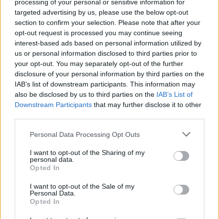
processing of your personal or sensitive information for
targeted advertising by us, please use the below opt-out
section to confirm your selection. Please note that after your
opt-out request is processed you may continue seeing
interest-based ads based on personal information utilized by
us or personal information disclosed to third parties prior to
your opt-out. You may separately opt-out of the further
disclosure of your personal information by third parties on the
IAB’s list of downstream participants. This information may
also be disclosed by us to third parties on the
IAB’s List of
Downstream Participants
that may further disclose it to other
third parties.
Almodôvar: Convento de Nossa Senhora da Conceição oferece
Personal Data Processing Opt Outs
este mês “Música ao Luar”
O Convento de Nossa Senhora da Conceição, em Almodôvar, no
I want to opt-out of the Sharing of my
distrito de Beja, vai...
personal data.
Opted In
9 Julho, 2026 - 07:00
I want to opt-out of the Sale of my
Personal Data.
Opted In